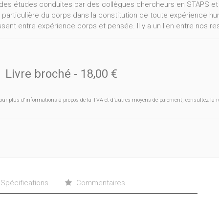
 des études conduites par des collègues chercheurs en STAPS et S
e particulière du corps dans la constitution de toute expérience 
issent entre expérience corps et pensée. Il y a un lien entre nos r
açon de faire l’expérience sensible du monde et nos représentations
nces corporelles et les gestes professionnels qu’elles incarnent 
lles observables tels que les postures les déplacements dans l’esp
mplit l’acteur ; ils renferment aussi des dimensions cachées par
Livre broché
-
18,00 €
naissances et valeurs par lesquelles les individus vivent leurs ex
re compréhension de la complexité des gestes professionnels en ne s
our plus d'informations à propos de la TVA et d'autres moyens de paiement, consultez la r
tes pour mieux comprendre aussi leur transmission dans une opti
Spécifications
Commentaires