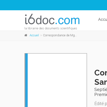
Accu
la librairie des documents scientifiques
Accueil
Correspondance de Mgr F. de Neckere, Recteur de San Giuliano à Rome de 1851 à 1903
Cor
San
Septi
Premi
Édité 