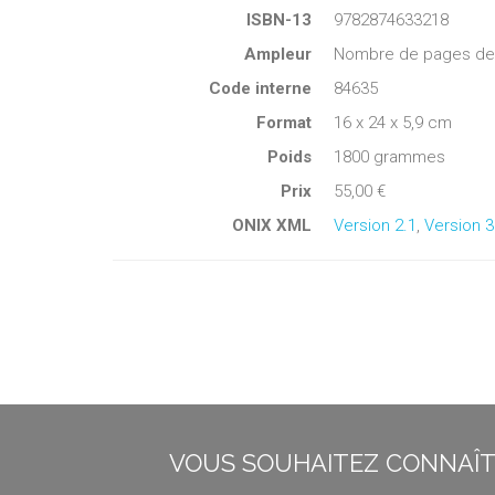
ISBN-13
9782874633218
Ampleur
Nombre de pages de c
Code interne
84635
Format
16 x 24 x 5,9 cm
Poids
1800 grammes
Prix
55,00 €
ONIX XML
Version 2.1
,
Version 3
VOUS SOUHAITEZ CONNAÎTR