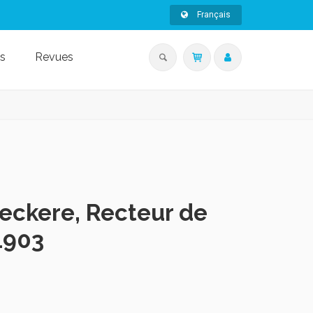
Français
s
Revues
eckere, Recteur de
1903