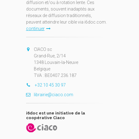
diffusion et/ou à rotation lente. Ces
documents, souvent inadaptés aux
réseaux de diffusion traditionnels,
peuvent atteindre leur cible via i6doc.com.
continuer
CIACO sc
Grand-Rue, 2/14
1348 Louvain-la-Neuve
Belgique
TVA : BE0407.236.187
+32 10 45 30 97
librairie@ciaco.com
i6doc est une initiative de la
coopérative Ciaco