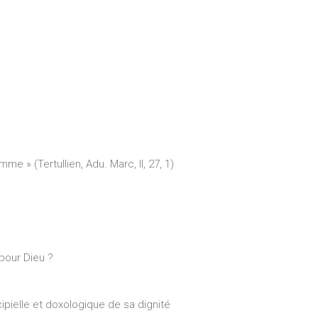
me » (Tertullien, Adu. Marc, II, 27, 1)
 pour Dieu ?
cipielle et doxologique de sa dignité