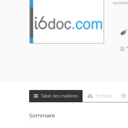
société
P
Table des matières
Formats
Sommaire