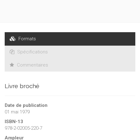
cybernétiques au pathologique (et au normal) humain.
Formats
Spécifications
Commentaires
Livre broché
Date de publication
01 mai 1979
ISBN-13
978-2-02005-220-7
Ampleur