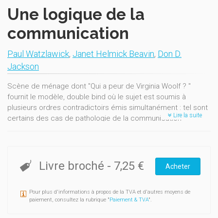
Une logique de la
communication
Paul Watzlawick
,
Janet Helmick Beavin
,
Don D.
Jackson
Scène de ménage dont "Qui a peur de Virginia Woolf ? "
fournit le modèle, double bind où le sujet est soumis à
plusieurs ordres contradictoirs émis simultanément : tel sont
Lire la suite
certains des cas de pathologie de la communication
analysée ici.
Comment répondre à leurs paradoxes, sinon par d'autres
paradoxes ? On mettra le patient dans une double contrainte
Livre broché
-
7,25 €
Acheter
contradictoire, on lui prescrira son symptôme même.
Il s'agit ici du premier jalon d'une œuvre aujourd'hui classique.
Pour plus d'informations à propos de la TVA et d'autres moyens de
En relation avec les travaux de Bateson, les chercheurs de
paiement, consultez la rubrique "
Paiement & TVA
".
Palo Alto appliquent avec brio les modèles logiques et