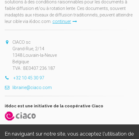
solutions à des conditions raisonnables pour les documents à
faible diffusion et/ou à rotation lente. Ces documents, souvent
inadaptés aux réseaux de diffusion traditionnels, peuvent atteindre
leur cible via i6doc.com.
continuer
CIACO sc
Grand-Rue, 2/14
1348 Louvain-la-Neuve
Belgique
TVA : BE0407.236.187
+32 10 45 30 97
librairie@ciaco.com
i6doc est une initiative de la coopérative Ciaco
En naviguant sur notre site, vous acceptez l'utilisation de