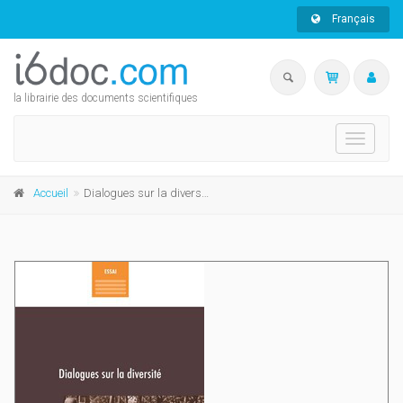
Français
la librairie des documents scientifiques
Toggle
navigati
Accueil
Dialogues sur la diversité