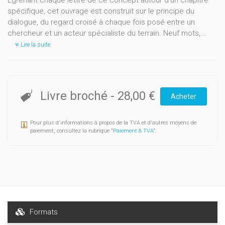
Egrenant chaque lettre de ce concept autour d’un chapitre
spécifique, cet ouvrage est construit sur le principe du
dialogue, du regard croisé à chaque fois posé entre un
chercheur et un acteur spécialiste du terrain. Neuf mots,...
Lire la suite
Livre broché
-
28,00 €
Acheter
Pour plus d'informations à propos de la TVA et d'autres moyens de
paiement, consultez la rubrique "
Paiement & TVA
".
Formats