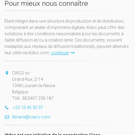
Pour mieux nous connaître
Étant intégré dans une structure de production et de distribution,
comprenant un atelier d'imprimerie digitale, i6doc peut offrir des
solutions à des conditions raisonnables pour les documents à
faible diffusion et/ou à rotation lente. Ces documents, souvent
inadaptés aux réseaux de diffusion traditionnels, peuvent atteindre
leur cible via i6doc.com.
continuer
CIACO sc
Grand-Rue, 2/14
1348 Louvain-la-Neuve
Belgique
TVA : BE0407.236.187
+32 10 45 30 97
librairie@ciaco.com
i6doc est une initiative de la coopérative Ciaco