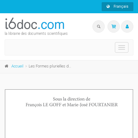
Français
la librairie des documents scientifiques
Toggle
navigati
Accueil
Les Formes plurielles des écritures de la réception