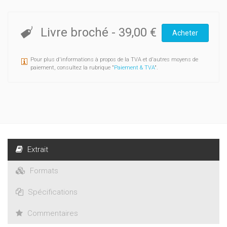
Livre broché
-
39,00 €
Acheter
Pour plus d'informations à propos de la TVA et d'autres moyens de
paiement, consultez la rubrique "
Paiement & TVA
".
Extrait
Formats
Spécifications
Commentaires