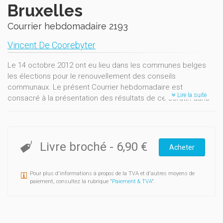
Bruxelles
Courrier hebdomadaire 2193
Vincent De Coorebyter
Le 14 octobre 2012 ont eu lieu dans les communes belges
les élections pour le renouvellement des conseils
communaux. Le présent Courrier hebdomadaire est
Lire la suite
consacré à la présentation des résultats de ce scrutin dans
les 19 communes de la Région de Bruxelles-Capitale.
Plusieurs évolutions marquantes sont mises en évidence par
l'analyse. À l’inverse du scrutin précédent, le taux de
Livre broché
-
6,90 €
Acheter
participation bruxellois est en baisse, avec une perte de
3,8 % des inscrits. S’élevant à 82,9 % en moyenne, ce niveau
est le plus faible des trois régions. En termes de rapports de
Pour plus d'informations à propos de la TVA et d'autres moyens de
force, le résultat le plus frappant réside dans un
paiement, consultez la rubrique "
Paiement & TVA
".
affaiblissement des positions dominantes. Cela contraste
avec les résultats de 2006, qui avaient au contraire renforcé
ces positions. La nouvelle tendance se traduit, d’une part, par