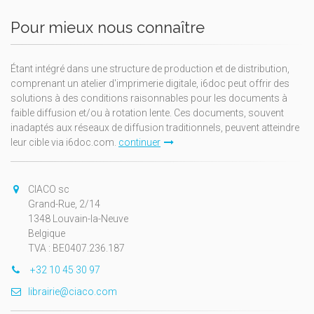
Pour mieux nous connaître
Étant intégré dans une structure de production et de distribution,
comprenant un atelier d'imprimerie digitale, i6doc peut offrir des
solutions à des conditions raisonnables pour les documents à
faible diffusion et/ou à rotation lente. Ces documents, souvent
inadaptés aux réseaux de diffusion traditionnels, peuvent atteindre
leur cible via i6doc.com.
continuer
CIACO sc
Grand-Rue, 2/14
1348 Louvain-la-Neuve
Belgique
TVA : BE0407.236.187
+32 10 45 30 97
librairie@ciaco.com