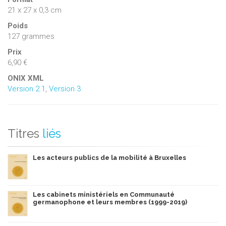
établie entre les coalitions conclues à l’issue des deux
21 x 27 x 0,3 cm
scrutins de 2006 et 2012.
Poids
127 grammes
Prix
6,90 €
ONIX XML
Version 2.1
,
Version 3
Titres
liés
Les acteurs publics de la mobilité à Bruxelles
Les cabinets ministériels en Communauté
germanophone et leurs membres (1999-2019)