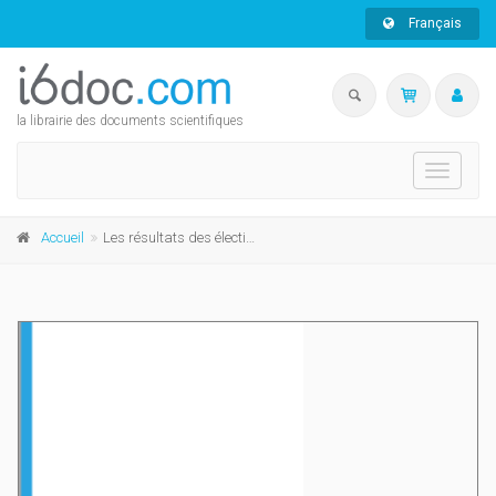
Français
la librairie des documents scientifiques
Toggle
navigati
Accueil
Les résultats des élections communales du 14 octobre 2012 à Bruxelles