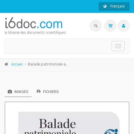
Français
la librairie des documents scientifiques
Toggle
navigati
Accueil
Balade patrimoniale au coeur des Sciences et des Lettres
IMAGES
FICHIERS