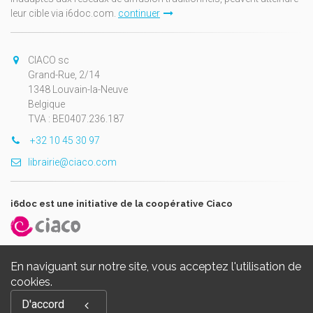
leur cible via i6doc.com.
continuer
CIACO sc
Grand-Rue, 2/14
1348 Louvain-la-Neuve
Belgique
TVA : BE0407.236.187
+32 10 45 30 97
librairie@ciaco.com
i6doc est une initiative de la coopérative Ciaco
En naviguant sur notre site, vous acceptez l'utilisation de
cookies.
Copyright © 2026, i6doc. Powered by
GiantChair
. All Rights
D'accord
Reserved