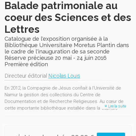
Balade patrimoniale au
coeur des Sciences et des
Lettres
Catalogue de l'exposition organisée à la
Bibliothèque Universitaire Moretus Plantin dans
le cadre de l'inauguration de sa seconde
Réserve précieuse 20 mai - 24 juin 2016
Première édition
Directeur éditorial
Nicolas Louis
En 2012, la Compagnie de Jésus confiait à l'Université de
Namur la gestion des collections du Centre de
Documentation et de Recherche Religieuses. Au cœur de
Lire la suite
cette importante bibliothèque installée dans la capitale
wallonne depuis 1980, un trésor de plusieurs milliers
d’ouvrages anciens, certains uniques au monde, illustrant le
foisonnement de la pensée de l’homme aux prises avec le
visible et l’invisible entre la fin du Moyen Âge et le début du