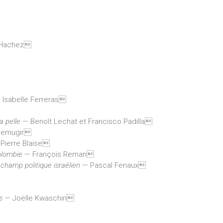
Hachez
Isabelle Ferreras
a pelle
— Benoît Lechat et Francisco Padilla
Demugir
Pierre Blaise
Colombie
— François Reman
 champ politique israélien
— Pascal Fenaux
s
— Joëlle Kwaschin