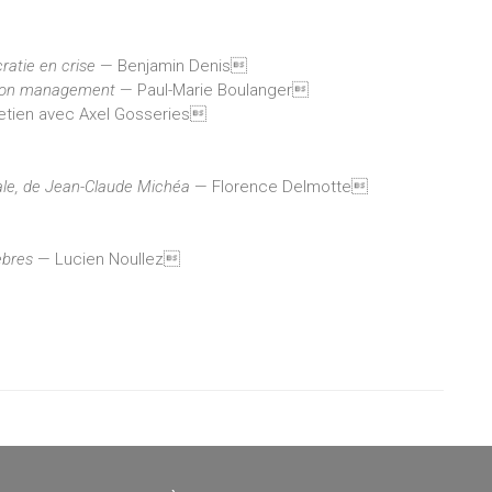
ratie en crise
— Benjamin Denis
ition management
— Paul-Marie Boulanger
etien avec Axel Gosseries
érale, de Jean-Claude Michéa
— Florence Delmotte
èbres
— Lucien Noullez