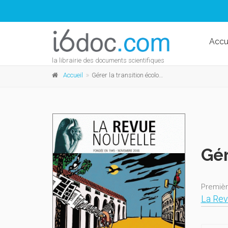
Accu
la librairie des documents scientifiques
Accueil
Gérer la transition écologique
Gér
Premièr
La Rev