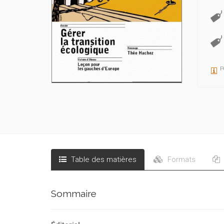
P
Table des matières
Formats
Sommaire