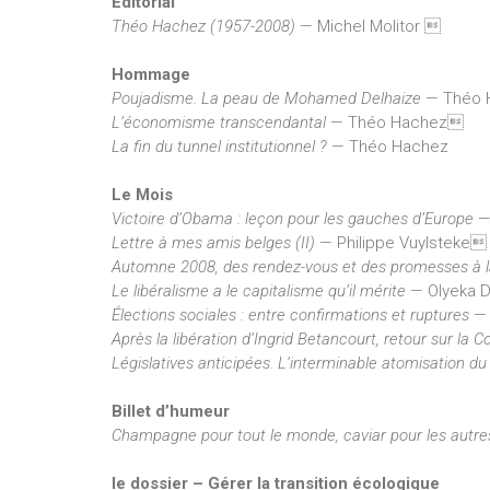
Éditorial
Théo Hachez (1957-2008)
— Michel Molitor 
Hommage
Poujadisme. La peau de Mohamed Delhaize
— Théo 
L’économisme transcendantal
— Théo Hachez
La fin du tunnel institutionnel ?
— Théo Hachez
Le Mois
Victoire d’Obama : leçon pour les gauches d’Europe
— 
Lettre à mes amis belges (II)
— Philippe Vuylsteke
Automne 2008, des rendez-vous et des promesses à l
Le libéralisme a le capitalisme qu’il mérite
— Olyeka 
Élections sociales : entre confirmations et ruptures
— 
Après la libération d’Ingrid Betancourt, retour sur la 
Législatives anticipées. L’interminable atomisation du
Billet d’humeur
Champagne pour tout le monde, caviar pour les autre
le dossier – Gérer la transition écologique