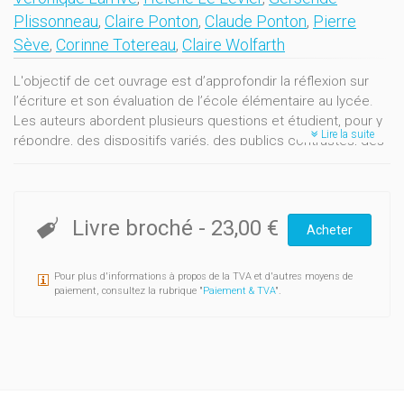
Plissonneau
,
Claire Ponton
,
Claude Ponton
,
Pierre
Sève
,
Corinne Totereau
,
Claire Wolfarth
L'objectif de cet ouvrage est d’approfondir la réflexion sur
l’écriture et son évaluation de l’école élémentaire au lycée.
Les auteurs abordent plusieurs questions et étudient, pour y
Lire la suite
répondre, des dispositifs variés, des publics contrastés, des
contextes scolaires divers. Quelles ont été et quelles sont
les entrées privilégiées et les points aveugles dans les
pratiques d’évaluation? Comment analyser, en recherche, en
formation ou en classe, les écrits des élèves? Comment
Livre broché
-
23,00 €
Acheter
concevoir des situations d’enseignement qui permettent aux
élèves de construire les compétences scripturales
Pour plus d'informations à propos de la TVA et d'autres moyens de
attendues?
paiement, consultez la rubrique "
Paiement & TVA
".
Au travers d’orientations méthodologiques et théoriques
différentes et complémentaires, les travaux de recherche
présentés invitent à considérer plusieurs dimensions ou
facettes de l’activité scripturale: culturelle, linguistique,
métalinguistique, dialogique, temporelle…
Au final, cet ouvrage, ancré dans l’observation du terrain et