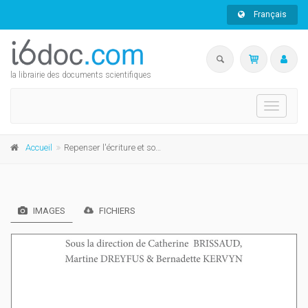
Français
la librairie des documents scientifiques
Toggle
navigati
Accueil
Repenser l'écriture et son évaluation au primaire et au secondaire
IMAGES
FICHIERS