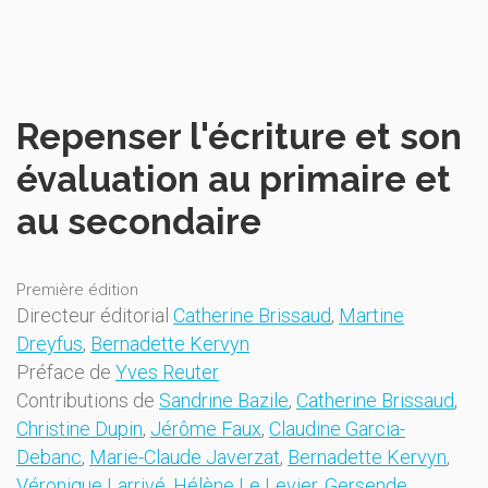
Repenser l'écriture et son
évaluation au primaire et
au secondaire
Première édition
Directeur éditorial
Catherine Brissaud
,
Martine
Dreyfus
,
Bernadette Kervyn
Préface de
Yves Reuter
Contributions de
Sandrine Bazile
,
Catherine Brissaud
,
Christine Dupin
,
Jérôme Faux
,
Claudine Garcia-
Debanc
,
Marie-Claude Javerzat
,
Bernadette Kervyn
,
Véronique Larrivé
,
Hélène Le Levier
,
Gersende