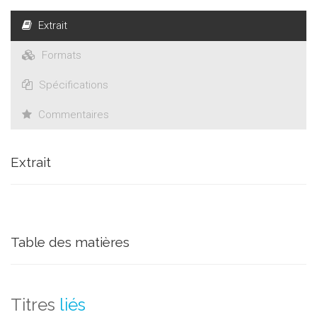
étudiant de façon plurielle l’écriture à l’école, contribue à
Extrait
renouveler la réflexion didactique engagée depuis les années
1980-1990 par nombre de didacticiens ou d’auteurs situés à
Formats
l’interface entre la didactique et des disciplines
contributoires.
Spécifications
Commentaires
Extrait
Table des matières
Titres
liés