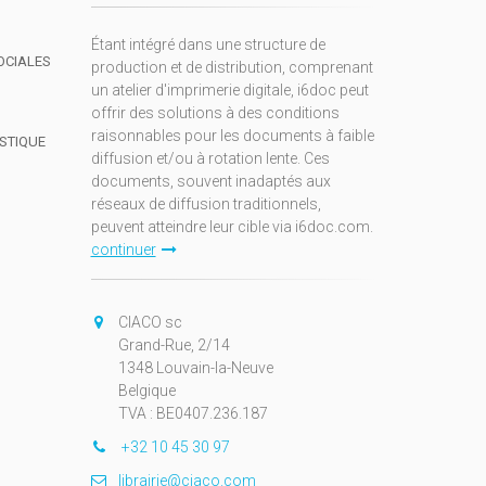
Étant intégré dans une structure de
OCIALES
production et de distribution, comprenant
un atelier d'imprimerie digitale, i6doc peut
offrir des solutions à des conditions
raisonnables pour les documents à faible
ISTIQUE
diffusion et/ou à rotation lente. Ces
documents, souvent inadaptés aux
réseaux de diffusion traditionnels,
peuvent atteindre leur cible via i6doc.com.
continuer
CIACO sc
Grand-Rue, 2/14
1348 Louvain-la-Neuve
Belgique
TVA : BE0407.236.187
+32 10 45 30 97
librairie@ciaco.com