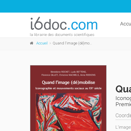
Accu
la librairie des documents scientifiques
Accueil
Quand l'image (dé)mobilise
Qua
Icono
Premi
Coordi
L'image