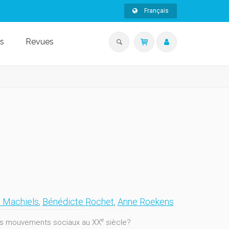
Français
s
Revues
e Machiels
,
Bénédicte Rochet
,
Anne Roekens
e
 les mouvements sociaux au XX
siècle?