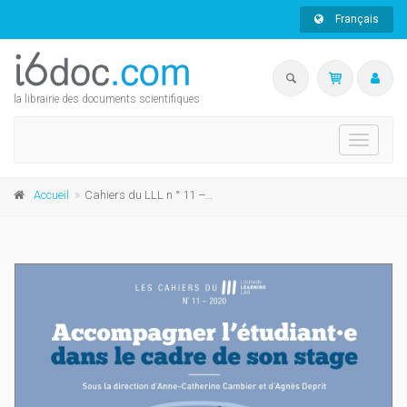
Français
la librairie des documents scientifiques
Toggle
navigati
Accueil
Cahiers du LLL n ° 11 – 2020