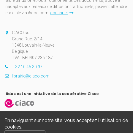
faible diffusion et/ou à rotation lente. Ces documents, souvent
inadaptés aux réseaux de diffusion traditionnels, peuvent atteindre
leur cible via i6doc.com.
continuer
CIACO sc
Grand-Rue, 2/14
1348 Louvain-la-Neuve
Belgique
TVA : BE0407.236.187
+32 10 45 30 97
librairie@ciaco.com
i6doc est une initiative de la coopérative Ciaco
En naviguant sur notre site, vous acceptez l'utilisation de
cookies.