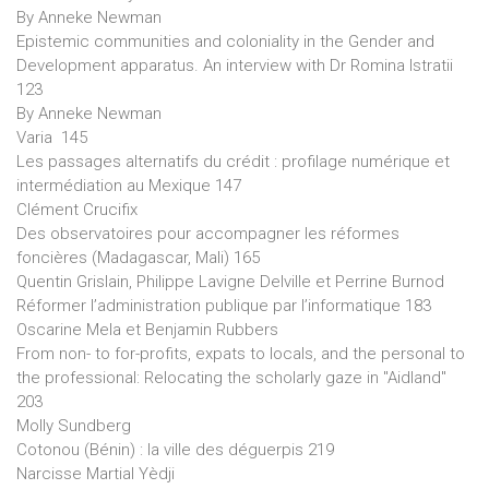
By Anneke Newman
Epistemic communities and coloniality in the Gender and
Development apparatus. An interview with Dr Romina Istratii
123
By Anneke Newman
Varia 145
Les passages alternatifs du crédit : profilage numérique et
intermédiation au Mexique 147
Clément Crucifix
Des observatoires pour accompagner les réformes
foncières (Madagascar, Mali) 165
Quentin Grislain, Philippe Lavigne Delville et Perrine Burnod
Réformer l’administration publique par l’informatique 183
Oscarine Mela et Benjamin Rubbers
From non- to for-profits, expats to locals, and the personal to
the professional: Relocating the scholarly gaze in "Aidland"
203
Molly Sundberg
Cotonou (Bénin) : la ville des déguerpis 219
Narcisse Martial Yèdji