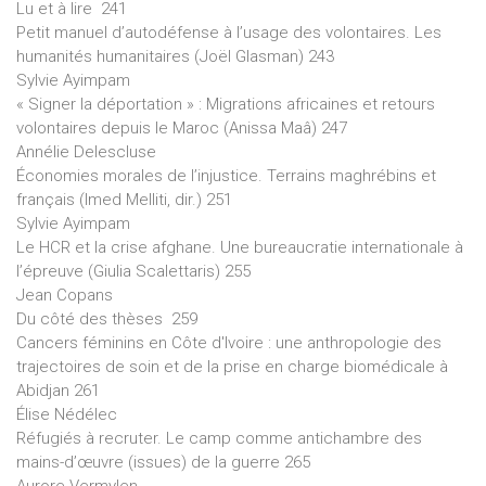
Lu et à lire 241
Petit manuel d’autodéfense à l’usage des volontaires. Les
humanités humanitaires (Joël Glasman) 243
Sylvie Ayimpam
« Signer la déportation » : Migrations africaines et retours
volontaires depuis le Maroc (Anissa Maâ) 247
Annélie Delescluse
Économies morales de l’injustice. Terrains maghrébins et
français (Imed Melliti, dir.) 251
Sylvie Ayimpam
Le HCR et la crise afghane. Une bureaucratie internationale à
l’épreuve (Giulia Scalettaris) 255
Jean Copans
Du côté des thèses 259
Cancers féminins en Côte d'Ivoire : une anthropologie des
trajectoires de soin et de la prise en charge biomédicale à
Abidjan 261
Élise Nédélec
Réfugiés à recruter. Le camp comme antichambre des
mains-d’œuvre (issues) de la guerre 265
Aurore Vermylen