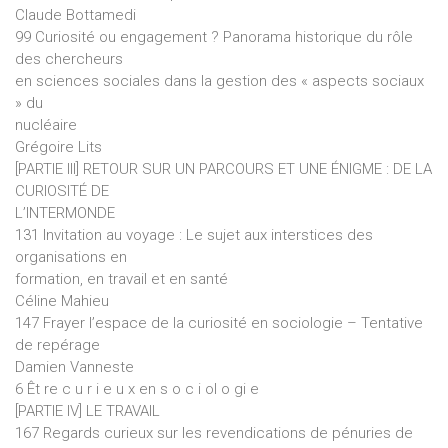
Claude Bottamedi
99 Curiosité ou engagement ? Panorama historique du rôle
des chercheurs
en sciences sociales dans la gestion des « aspects sociaux
» du
nucléaire
Grégoire Lits
[PARTIE III] RETOUR SUR UN PARCOURS ET UNE ÉNIGME : DE LA
CURIOSITÉ DE
L’INTERMONDE
131 Invitation au voyage : Le sujet aux interstices des
organisations en
formation, en travail et en santé
Céline Mahieu
147 Frayer l’espace de la curiosité en sociologie – Tentative
de repérage
Damien Vanneste
6 Êt re c u r i e u x en s o c i ol o gi e
[PARTIE IV] LE TRAVAIL
167 Regards curieux sur les revendications de pénuries de