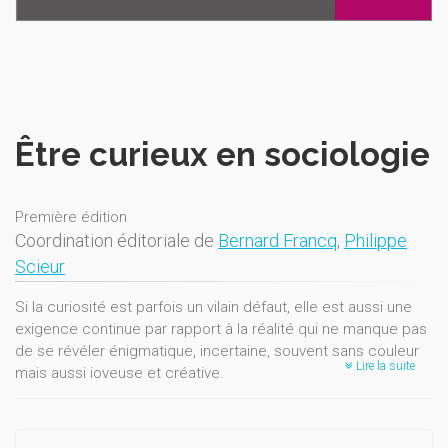
Être curieux en sociologie
Première édition
Coordination éditoriale de
Bernard Francq
,
Philippe
Scieur
Si la curiosité est parfois un vilain défaut, elle est aussi une
exigence continue par rapport à la réalité qui ne manque pas
de se révéler énigmatique, incertaine, souvent sans couleur
Lire la suite
mais aussi joyeuse et créative.
Ce volume ouvre grand les yeux sur le devenir des sciences
sociales. À l'invitation du Pr Bernard Francq, il rassemble les
contributions de sociologues chevronnés comme Alain