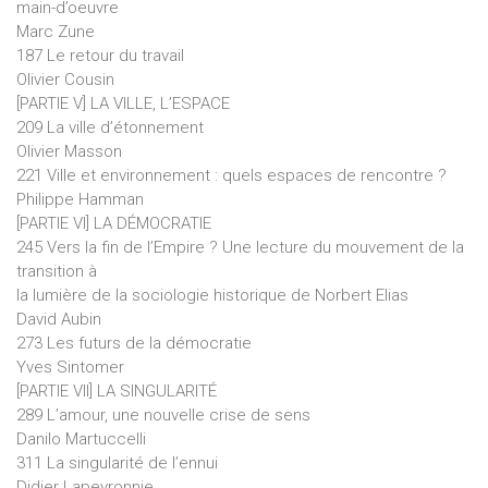
main-d’oeuvre
Marc Zune
187 Le retour du travail
Olivier Cousin
[PARTIE V] LA VILLE, L’ESPACE
209 La ville d’étonnement
Olivier Masson
221 Ville et environnement : quels espaces de rencontre ?
Philippe Hamman
[PARTIE VI] LA DÉMOCRATIE
245 Vers la fin de l’Empire ? Une lecture du mouvement de la
transition à
la lumière de la sociologie historique de Norbert Elias
David Aubin
273 Les futurs de la démocratie
Yves Sintomer
[PARTIE VII] LA SINGULARITÉ
289 L’amour, une nouvelle crise de sens
Danilo Martuccelli
311 La singularité de l’ennui
Didier Lapeyronnie