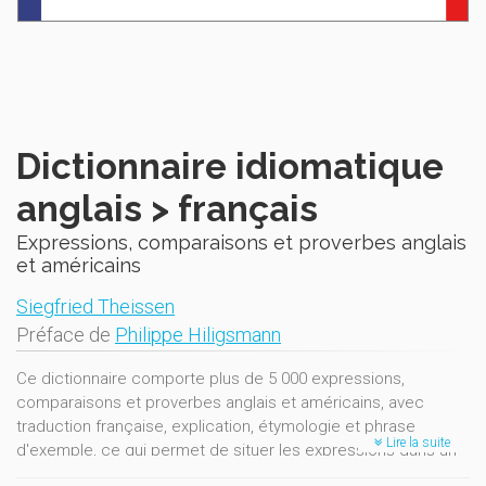
Dictionnaire idiomatique
anglais > français
Expressions, comparaisons et proverbes anglais
et américains
Siegfried Theissen
Préface de
Philippe Hiligsmann
Ce dictionnaire comporte plus de 5 000 expressions,
comparaisons et proverbes anglais et américains, avec
traduction française, explication, étymologie et phrase
Lire la suite
d'exemple, ce qui permet de situer les expressions dans un
contexte précis.