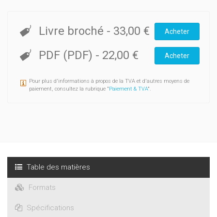
Pour la plupart des lemmes, il est renvoyé à des expressions
semblables, ce qui fait de cet ouvrage aussi un dictionnaire
des synonymes.
Livre broché
-
33,00 €
Acheter
PDF (PDF)
-
22,00 €
Acheter
Pour plus d'informations à propos de la TVA et d'autres moyens de
paiement, consultez la rubrique "
Paiement & TVA
".
Table des matières
Formats
Spécifications