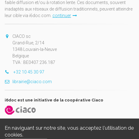
faible diffusion et/ou à rotation lente. Ces documents, souvent
inadaptés aux réseaux de diffusion traditionnels, peuvent atteindre
leur cible via i6doc.com.
continuer
CIACO sc
Grand-Rue, 2/14
1348 Louvain-la-Neuve
Belgique
TVA : BE0407.236.187
+32 10 45 30 97
librairie@ciaco.com
i6doc est une initiative de la coopérative Ciaco
En naviguant sur notre site, vous acceptez l'utilisation de
cookies.