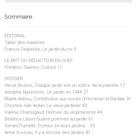
que Foucault appelait une « hétérotopie », un lieu autre, privé
ou public, où tous les sentiers qui bifurquent finissent par
Sommaire
converger. Dans ce dossier luxuriant, poètes, essayistes,
nouvellistes, universitaires, philosophes, se font jardinières et
jardiniers, le temps de partager le meilleur de leur culture
ÉDITORIAL
buissonnière.
Table des matières
Francis Delpérée, Le jardin du roi 5
LE MOT DU RÉDACTEUR EN CHEF
Frédéric Saenen, Culture 11
DOSSIER
Hervé Brunon, Chaque jardin est un indice de la planète 17
Adolphe Nysenholc, Un jardin en 1944 27
Malek Abbou, Contribution aux noces d'Hortésie et Dédale 31
Christine Van Acker, Le vieux jardinier 43
Valérie Chansigaud, Histoire du végétarisme 49
Béatrice Libert Quatre poèmes au jardin 61
Gérald Purnelle, Poètes en leurs jardins... 63
Anne Souryac, Il y a encore des jardins 81