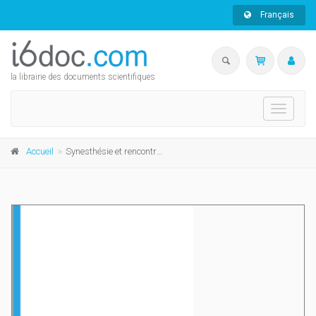
Français
la librairie des documents scientifiques
Toggle
navigati
Accueil
Synesthésie et rencontre des arts