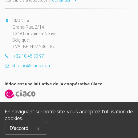
CIACO sc
Grand-Rue, 2/14
1348 Louvain-la-Neuve
Belgique
TVA : BE0407.236.187
+32 10 45 30 97
librairie@ciaco.com
i6doc est une initiative de la coopérative Ciaco
En naviguant sur notre site, vous acceptez l'utilisation de
cookies.
Copyright © 2026, i6doc. Powered by
GiantChair
. All Rights
D'accord
Reserved