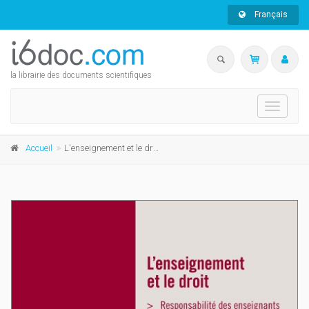
Français
la librairie des documents scientifiques
Toggle
navigati
Accueil
L'enseignement et le droit