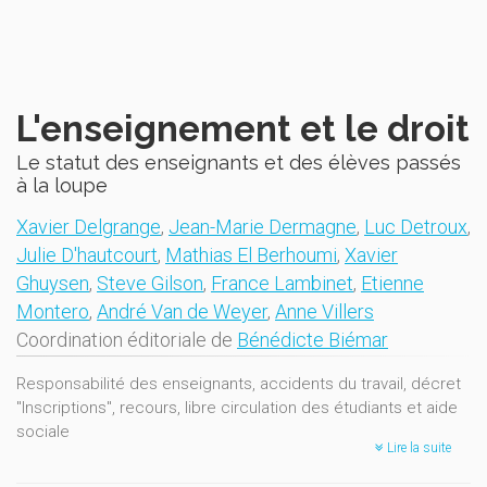
L'enseignement et le droit
Le statut des enseignants et des élèves passés
à la loupe
Xavier Delgrange
,
Jean-Marie Dermagne
,
Luc Detroux
,
Julie D'hautcourt
,
Mathias El Berhoumi
,
Xavier
Ghuysen
,
Steve Gilson
,
France Lambinet
,
Etienne
Montero
,
André Van de Weyer
,
Anne Villers
Coordination éditoriale de
Bénédicte Biémar
Responsabilité des enseignants, accidents du travail, décret
"Inscriptions", recours, libre circulation des étudiants et aide
sociale
Lire la suite
Qu'elles concernent l’étudiant ou l’enseignant, de multiples