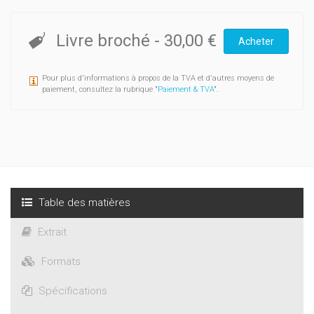
Livre broché
-
30,00 €
Acheter
Pour plus d'informations à propos de la TVA et d'autres moyens de
paiement, consultez la rubrique "
Paiement & TVA
".
Table des matières
Extrait
Formats
Spécifications