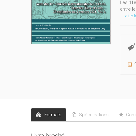
Les 41e
entre l
Lire l
P
Formats
Spécifications
Comm
Livre broché