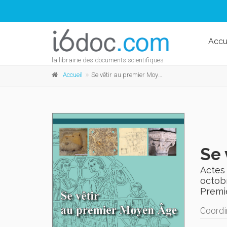
Accu
la librairie des documents scientifiques
Accueil
Se vêtir au premier Moyen Âge
Se 
Actes 
octobr
Premi
Coordi