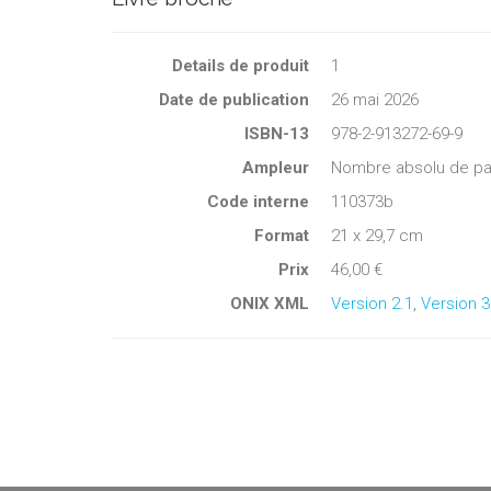
Details de produit
1
Date de publication
26 mai 2026
ISBN-13
978-2-913272-69-9
Ampleur
Nombre absolu de pa
Code interne
110373b
Format
21 x 29,7 cm
Prix
46,00 €
ONIX XML
Version 2.1
,
Version 3