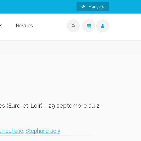
Français
s
Revues
es (Eure-et-Loir) – 29 septembre au 2
orrochano
,
Stéphane Joly