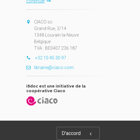
continuer
CIACO sc
Grand-Rue, 2/14
1348 Louvain-la-Neuve
Belgique
TVA : BE0407.236.187
+32 10 45 30 97
librairie@ciaco.com
i6doc est une initiative de la
coopérative Ciaco
D'accord