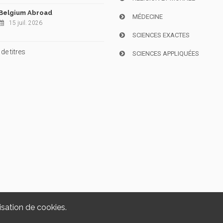
Belgium Abroad
MÉDECINE
15 juil. 2026
SCIENCES EXACTES
de titres
SCIENCES APPLIQUÉES
isation de cookies.
Copyright © 2026, i6doc. Powered by
GiantChair
. All Rights Reserved