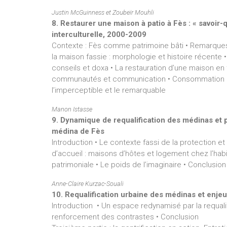
Justin McGuinness et Zoubeïr Mouhli
8. Restaurer une maison à patio à Fès : « savoir
interculturelle, 2000-2009
Contexte : Fès comme patrimoine bâti • Remarques s
la maison fassie : morphologie et histoire récente •
conseils et doxa • La restauration d’une maison en ta
communautés et communication • Consommation arch
l’imperceptible et le remarquable
Manon Istasse
9. Dynamique de requalification des médinas et p
médina de Fès
Introduction • Le contexte fassi de la protection et
d’accueil : maisons d’hôtes et logement chez l’habi
patrimoniale • Le poids de l’imaginaire • Conclusion
Anne-Claire Kurzac-Souali
10. Requalification urbaine des médinas et enj
Introduction • Un espace redynamisé par la requalif
renforcement des contrastes • Conclusion