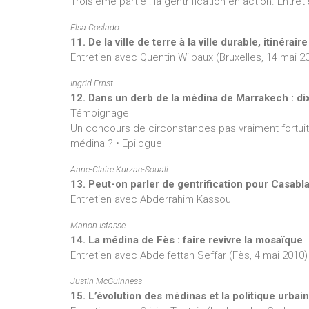
Troisième partie : la gentrification en action. Entr
Elsa Coslado
11. De la ville de terre à la ville durable, itinérai
Entretien avec Quentin Wilbaux (Bruxelles, 14 mai 2
Ingrid Ernst
12. Dans un derb de la médina de Marrakech : dix
Témoignage
Un concours de circonstances pas vraiment fortuit •
médina ? • Epilogue
Anne-Claire Kurzac-Souali
13. Peut-on parler de gentrification pour Casabl
Entretien avec Abderrahim Kassou
Manon Istasse
14. La médina de Fès : faire revivre la mosaïque
Entretien avec Abdelfettah Seffar (Fès, 4 mai 2010)
Justin McGuinness
15. L’évolution des médinas et la politique urbai