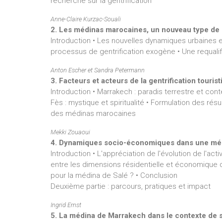
recherche sur la gentrification
Anne-Claire Kurzac-Souali
2. Les médinas marocaines, un nouveau type de g
Introduction • Les nouvelles dynamiques urbaines 
processus de gentrification exogène • Une requalif
Anton Escher et Sandra Petermann
3. Facteurs et acteurs de la gentrification touri
Introduction • Marrakech : paradis terrestre et cont
Fès : mystique et spiritualité • Formulation des résu
des médinas marocaines
Mekki Zouaoui
4. Dynamiques socio-économiques dans une médin
Introduction • L'appréciation de l'évolution de l'ac
entre les dimensions résidentielle et économique
pour la médina de Salé ? • Conclusion
Deuxième partie : parcours, pratiques et impact
Ingrid Ernst
5. La médina de Marrakech dans le contexte de sa 