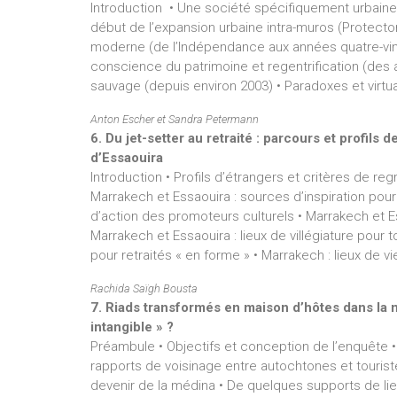
Introduction • Une société spécifiquement urbaine
début de l’expansion urbaine intra-muros (Protect
moderne (de l’Indépendance aux années quatre-vingt
conscience du patrimoine et regentrification (des an
sauvage (depuis environ 2003) • Paradoxes et virtual
Anton Escher et Sandra Petermann
6. Du jet-setter au retraité : parcours et profil
d’Essaouira
Introduction • Profils d’étrangers et critères de re
Marrakech et Essaouira : sources d’inspiration pour l
d’action des promoteurs culturels • Marrakech et E
Marrakech et Essaouira : lieux de villégiature pour t
pour retraités « en forme » • Marrakech : lieux de v
Rachida Saïgh Bousta
7. Riads transformés en maison d’hôtes dans la 
intangible » ?
Préambule • Objectifs et conception de l’enquête •
rapports de voisinage entre autochtones et touriste
devenir de la médina • De quelques supports de li