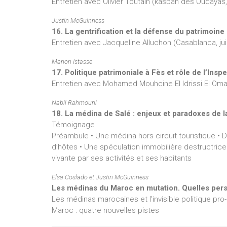
Entretien avec Olivier Toutain (kasbah des Oudayas,
Justin McGuinness
16. La gentrification et la défense du patrimoin
Entretien avec Jacqueline Alluchon (Casablanca, ju
Manon Istasse
17. Politique patrimoniale à Fès et rôle de l’In
Entretien avec Mohamed Mouhcine El Idrissi El Omari
Nabil Rahmouni
18. La médina de Salé : enjeux et paradoxes de la
Témoignage
Préambule • Une médina hors circuit touristique •
d’hôtes • Une spéculation immobilière destructrice
vivante par ses activités et ses habitants
Elsa Coslado et Justin McGuinness
Les médinas du Maroc en mutation. Quelles pers
Les médinas marocaines et l’invisible politique pro-g
Maroc : quatre nouvelles pistes