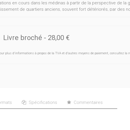
ations en cours dans les médinas à partir de la perspective de la 
tissement de quartiers anciens, souvent fort détériorés, par des n
ues rénovatrices.
ant sur des enquêtes de terrain dans plusieurs villes marocaines, 
vations de ces nouveaux habitants, à leurs interactions avec les an
entrification, tourisme, patrimonialisation et cosmopolitisme. Tou
Livre broché
-
28,00 €
ristiques que les médinas marocaines partagent avec le modèle « cl
nt les spécificités locales, y compris entre les différentes médi
our plus d'informations à propos de la TVA et d'autres moyens de paiement, consultez la r
s personnalités impliquées dans la sauvegarde du patrimoine four
ène.
rmats
Spécifications
Commentaires