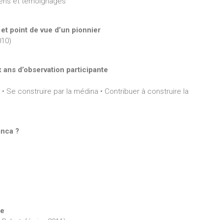
etiens et témoignages
re et point de vue d’un pionnier
010)
 ans d’observation participante
 Se construire par la médina • Contribuer à construire la
anca ?
ne