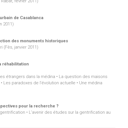
 Rabat, février 2011)
e urbain de Casablanca
in 2011)
spection des monuments historiques
 (Fès, janvier 2011)
 réhabilitation
 Des étrangers dans la médina • La question des maisons
 • Les paradoxes de l’évolution actuelle • Une médina
pectives pour la recherche ?
entrification • L’avenir des études sur la gentrification au