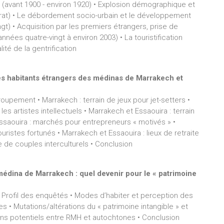
 (avant 1900 - environ 1920) • Explosion démographique et
orat) • Le débordement socio-urbain et le développement
) • Acquisition par les premiers étrangers, prise de
nées quatre-vingt à environ 2003) • La touristification
ité de la gentrification
s des habitants étrangers des médinas de Marrakech et
groupement • Marrakech : terrain de jeux pour jet-setters •
es artistes intellectuels • Marrakech et Essaouira : terrain
ssaouira : marchés pour entrepreneurs « motivés » •
ouristes fortunés • Marrakech et Essaouira : lieux de retraite
ie de couples interculturels • Conclusion
médina de Marrakech : quel devenir pour le « patrimoine
 Profil des enquêtés • Modes d’habiter et perception des
s • Mutations/altérations du « patrimoine intangible » et
ens potentiels entre RMH et autochtones • Conclusion