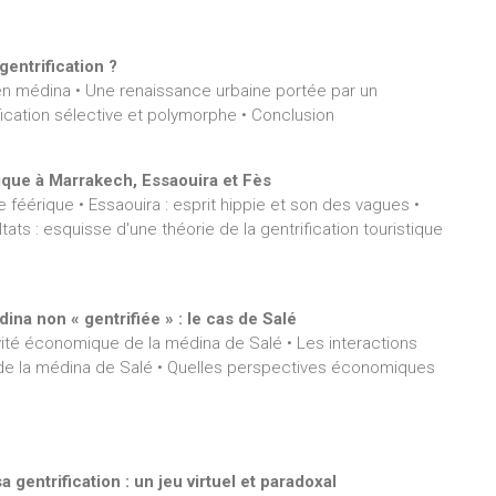
entrification ?
en médina • Une renaissance urbaine portée par un
ication sélective et polymorphe • Conclusion
stique à Marrakech, Essaouira et Fès
e féérique • Essaouira : esprit hippie et son des vagues •
ltats : esquisse d'une théorie de la gentrification touristique
a non « gentrifiée » : le cas de Salé
tivité économique de la médina de Salé • Les interactions
 de la médina de Salé • Quelles perspectives économiques
gentrification : un jeu virtuel et paradoxal