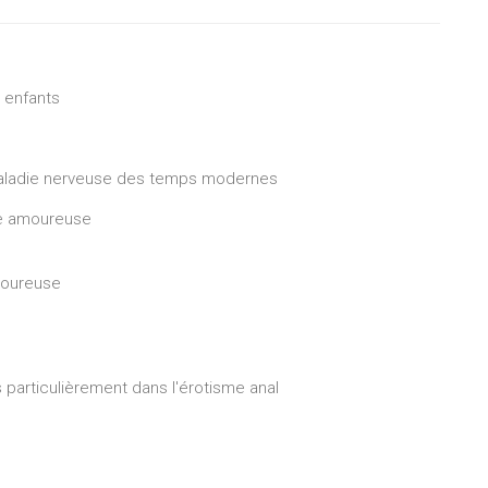
 enfants
a maladie nerveuse des temps modernes
vie amoureuse
moureuse
 particulièrement dans l'érotisme anal