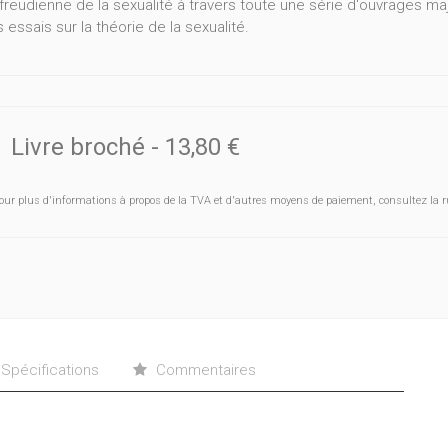
 freudienne de la sexualité à travers toute une série d'ouvrages m
s essais sur la théorie de la sexualité.
 ne trouvera pas de textes synthétiques présentant la doctrine sou
icles plus brefs et à visée plus partielle, où se marque chaque foi
ouvera aisément, dans tel ou tel d’entre eux, l’une des deux dime
Livre broché
-
13,80 €
es et l’exploration de la sexualité dans son rythme temporel.
evra, nous l’espérons, que l’évolution de la sexualité individuelle
our plus d'informations à propos de la TVA et d'autres moyens de paiement, consultez la r
mie de la psychanalyse, une toute autre portée que de constituer u
mple) plus ou moins vraisemblable et plus ou moins bien systémat
Spécifications
Commentaires