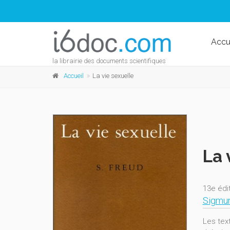
Accu
la librairie des documents scientifiques
Accueil
La vie sexuelle
La 
13e édi
Sigmu
Les tex