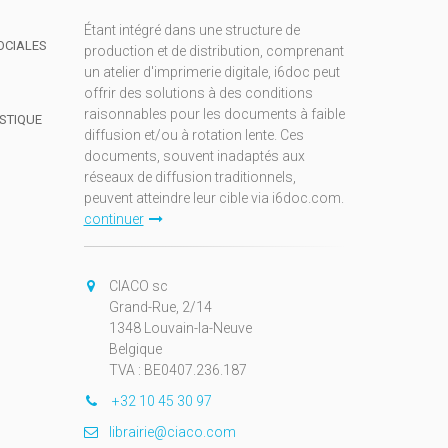
Étant intégré dans une structure de
OCIALES
production et de distribution, comprenant
un atelier d'imprimerie digitale, i6doc peut
offrir des solutions à des conditions
raisonnables pour les documents à faible
ISTIQUE
diffusion et/ou à rotation lente. Ces
documents, souvent inadaptés aux
réseaux de diffusion traditionnels,
peuvent atteindre leur cible via i6doc.com.
continuer
CIACO sc
Grand-Rue, 2/14
1348 Louvain-la-Neuve
Belgique
TVA : BE0407.236.187
+32 10 45 30 97
librairie@ciaco.com