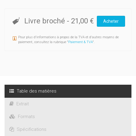
Livre broché
-
21,00 €
Acheter
Pour plus d'informations à propos de la TVA et d'autres moyens de
paiement, consultez la rubrique "
Paiement & TVA
".
Table des matières
Extrait
Formats
Spécifications