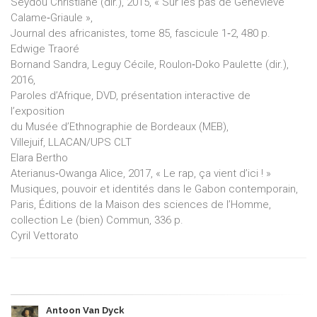
Seydou Christiane (dir.), 2015, « Sur les pas de Geneviève
Calame‑Griaule »,
Journal des africanistes, tome 85, fascicule 1‑2, 480 p.
Edwige Traoré
Bornand Sandra, Leguy Cécile, Roulon‑Doko Paulette (dir.),
2016,
Paroles d’Afrique, DVD, présentation interactive de
l’exposition
du Musée d’Ethnographie de Bordeaux (MEB),
Villejuif, LLACAN/UPS CLT
Elara Bertho
Aterianus‑Owanga Alice, 2017, « Le rap, ça vient d’ici ! »
Musiques, pouvoir et identités dans le Gabon contemporain,
Paris, Éditions de la Maison des sciences de l’Homme,
collection Le (bien) Commun, 336 p.
Cyril Vettorato
Antoon Van Dyck