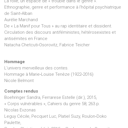
La folie, un espace de « trouble dans le genre ».
Ethnographie, genre et performance à l'hôpital psychiatrique
de Saint‑Alban
Aurélie Marchand
De « La Manif pour Tous » au rap identitaire et dissident.
Circulation des discours antiféministes, hétérosexistes et
antisémites en France
Natacha Chetcuti‑Osorovitz, Fabrice Teicher
Hommage
L’univers merveilleux des contes.
Hommage à Marie‑Louise Tenèze (1922‑2016)
Nicole Belmont
Comptes rendus
Boehringer Sandra, Ferrarese Estelle (dir.), 2015,
« Corps vulnérables », Cahiers du genre 58, 263 p.
Nicolas Evzonas
Leguy Cécile, Pecquet Luc, Platiel Suzy, Roulon‑Doko
Paulette,