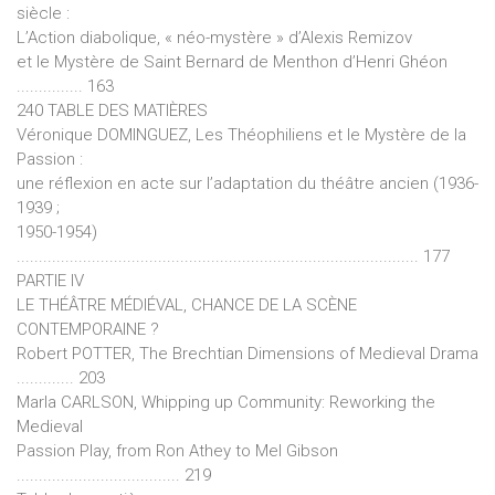
siècle :
L’Action diabolique, « néo-mystère » d’Alexis Remizov
et le Mystère de Saint Bernard de Menthon d’Henri Ghéon
............... 163
240 TABLE DES MATIÈRES
Véronique DOMINGUEZ, Les Théophiliens et le Mystère de la
Passion :
une réflexion en acte sur l’adaptation du théâtre ancien (1936-
1939 ;
1950-1954)
........................................................................................... 177
PARTIE IV
LE THÉÂTRE MÉDIÉVAL, CHANCE DE LA SCÈNE
CONTEMPORAINE ?
Robert POTTER, The Brechtian Dimensions of Medieval Drama
............. 203
Marla CARLSON, Whipping up Community: Reworking the
Medieval
Passion Play, from Ron Athey to Mel Gibson
..................................... 219