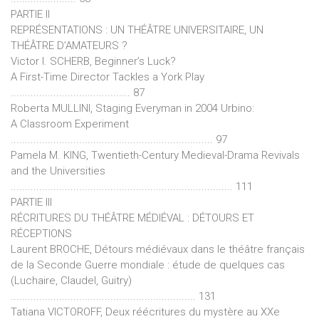
PARTIE II
REPRÉSENTATIONS : UN THÉÂTRE UNIVERSITAIRE, UN
THÉÂTRE D’AMATEURS ?
Victor I. SCHERB, Beginner’s Luck?
A First-Time Director Tackles a York Play
.......................................... 87
Roberta MULLINI, Staging Everyman in 2004 Urbino:
A Classroom Experiment
....................................................................... 97
Pamela M. KING, Twentieth-Century Medieval-Drama Revivals
and the Universities
.............................................................................. 111
PARTIE III
RÉCRITURES DU THÉÂTRE MÉDIÉVAL : DÉTOURS ET
RÉCEPTIONS
Laurent BROCHE, Détours médiévaux dans le théâtre français
de la Seconde Guerre mondiale : étude de quelques cas
(Luchaire, Claudel, Guitry)
................................................................. 131
Tatiana VICTOROFF, Deux réécritures du mystère au XXe