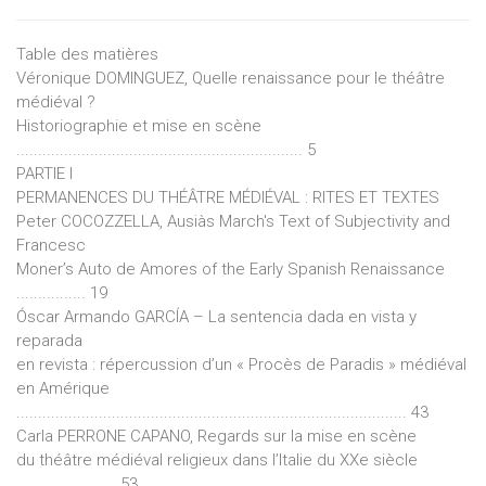
Table des matières
Véronique DOMINGUEZ, Quelle renaissance pour le théâtre
médiéval ?
Historiographie et mise en scène
.................................................................. 5
PARTIE I
PERMANENCES DU THÉÂTRE MÉDIÉVAL : RITES ET TEXTES
Peter COCOZZELLA, Ausiàs March's Text of Subjectivity and
Francesc
Moner’s Auto de Amores of the Early Spanish Renaissance
................ 19
Óscar Armando GARCÍA – La sentencia dada en vista y
reparada
en revista : répercussion d’un « Procès de Paradis » médiéval
en Amérique
.......................................................................................... 43
Carla PERRONE CAPANO, Regards sur la mise en scène
du théâtre médiéval religieux dans l’Italie du XXe siècle
....................... 53