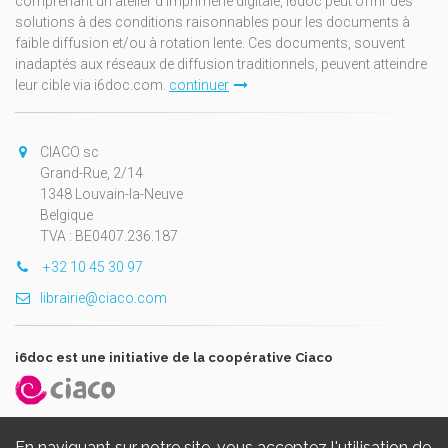
comprenant un atelier d'imprimerie digitale, i6doc peut offrir des
solutions à des conditions raisonnables pour les documents à
faible diffusion et/ou à rotation lente. Ces documents, souvent
inadaptés aux réseaux de diffusion traditionnels, peuvent atteindre
leur cible via i6doc.com.
continuer
CIACO sc
Grand-Rue, 2/14
1348 Louvain-la-Neuve
Belgique
TVA : BE0407.236.187
+32 10 45 30 97
librairie@ciaco.com
i6doc est une initiative de la coopérative Ciaco
En naviguant sur notre site, vous acceptez l'utilisation de