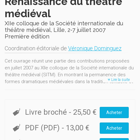
Renaissance du théâtre
médiéval
XIIe colloque de la Société internationale du
théâtre médiéval, Lille, 2-7 juillet 2007
Première édition
Coordination éditoriale de
Véronique Dominguez
Cet ouvrage réunit une partie des contributions proposées
en juillet 2007 au XIIe colloque de la Société internationale du
théâtre médiéval (SITM). En montrant la permanence des
Lire la suite
formes dramatiques médiévales dans la tradition textuelle et
scénique occidentale, et en rappelant le succès de certains
de ses retours à la scène, l'ouvrage réhabilite la qualité
dramatique du théâtre médiéval, et il réfléchit aux diverses
manières de la mettre au jour. Entre amateurs et
Livre broché
-
25,50 €
Acheter
professionnels du spectacle : quelle est la chance du théâtre
médiéval ? Si elles ne se cristallisent que dans le jeu amateur
PDF (PDF)
-
13,00 €
Acheter
du théâtre universitaire, les pratiques scientifiques qui
étudient ensemble les textes et leurs archives rendent seule