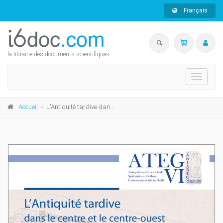
Français
la librairie des documents scientifiques
Toggle
navigati
Accueil
L'Antiquité tardive dans le centre et le centre-ouest de la Gaule (IIIe - VIIe siècles)