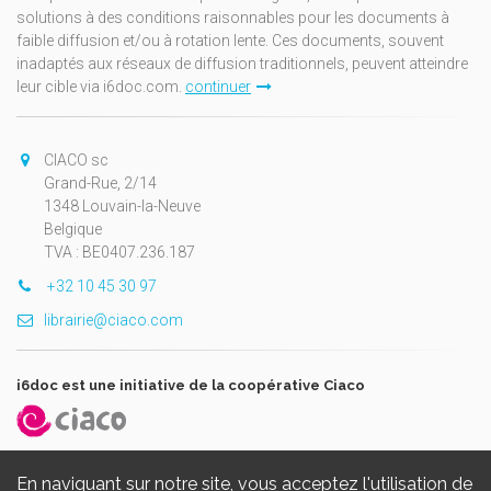
solutions à des conditions raisonnables pour les documents à
faible diffusion et/ou à rotation lente. Ces documents, souvent
inadaptés aux réseaux de diffusion traditionnels, peuvent atteindre
leur cible via i6doc.com.
continuer
CIACO sc
Grand-Rue, 2/14
1348 Louvain-la-Neuve
Belgique
TVA : BE0407.236.187
+32 10 45 30 97
librairie@ciaco.com
i6doc est une initiative de la coopérative Ciaco
En naviguant sur notre site, vous acceptez l'utilisation de