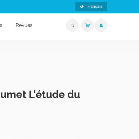
Français
s
Revues
aumet L'étude du