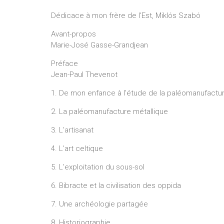
Dédicace à mon frère de l'Est, Miklós Szabó
Avant-propos
Marie-José Gasse-Grandjean
Préface
Jean-Paul Thevenot
1. De mon enfance à l’étude de la paléomanufactur
2. La paléomanufacture métallique
3. L’artisanat
4. L’art celtique
5. L'exploitation du sous-sol
6. Bibracte et la civilisation des oppida
7. Une archéologie partagée
8. Historiographie