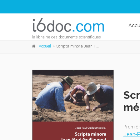
Accu
la librairie des documents scientifiques
Accueil
Scripta minora Jean-Paul Guillaumet L'étude du métal
Scr
mé
Premièr
Jean-P