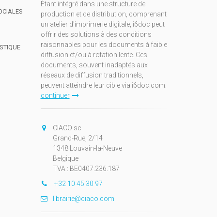
Étant intégré dans une structure de
OCIALES
production et de distribution, comprenant
un atelier d'imprimerie digitale, i6doc peut
offrir des solutions à des conditions
raisonnables pour les documents à faible
ISTIQUE
diffusion et/ou à rotation lente. Ces
documents, souvent inadaptés aux
réseaux de diffusion traditionnels,
peuvent atteindre leur cible via i6doc.com.
continuer
CIACO sc
Grand-Rue, 2/14
1348 Louvain-la-Neuve
Belgique
TVA : BE0407.236.187
+32 10 45 30 97
librairie@ciaco.com