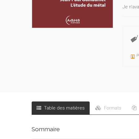
Je n'av
P
Table des matières
Formats
Sommaire