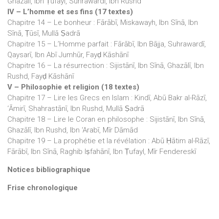
Ghazālī, Ibn Ṭufayl, Suhrawardī, Ibn Rushd
IV – L’homme et ses fins (17 textes)
Chapitre 14 – Le bonheur : Fārābī, Miskawayh, Ibn Sīnā, Ibn
Sīnā, Ṭūsī, Mullā Ṣadrā
Chapitre 15 – L’Homme parfait : Fārābī, Ibn Bājja, Suhrawardī,
Qaysarī, Ibn Abī Jumhūr, Fayḍ Kāshānī
Chapitre 16 – La résurrection : Sijistānī, Ibn Sīnā, Ghazālī, Ibn
Rushd, Fayḍ Kāshānī
V – Philosophie et religion (18 textes)
Chapitre 17 – Lire les Grecs en Islam : Kindī, Abū Bakr al-Rāzī,
‘Āmirī, Shahrastānī, Ibn Rushd, Mullā Ṣadrā
Chapitre 18 – Lire le Coran en philosophe : Sijistānī, Ibn Sīnā,
Ghazālī, Ibn Rushd, Ibn ‘Arabī, Mīr Dāmād
Chapitre 19 – La prophétie et la révélation : Abū Ḥātim al-Rāzī,
Fārābī, Ibn Sīnā, Raghib Iṣfahānī, Ibn Ṭufayl, Mīr Fendereskī
Notices bibliographique
Frise chronologique