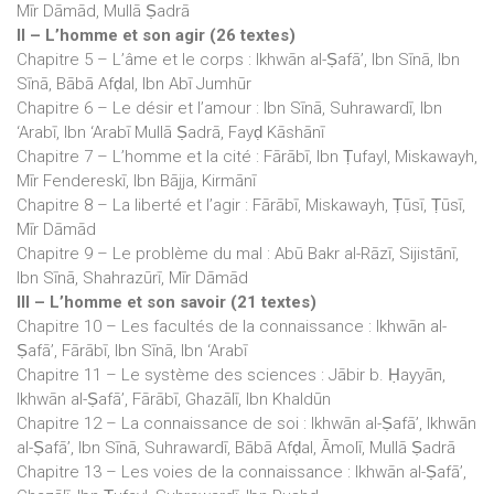
Mīr Dāmād, Mullā Ṣadrā
II – L’homme et son agir (26 textes)
Chapitre 5 – L’âme et le corps : Ikhwān al-Ṣafā’, Ibn Sīnā, Ibn
Sīnā, Bābā Afḍal, Ibn Abī Jumhūr
Chapitre 6 – Le désir et l’amour : Ibn Sīnā, Suhrawardī, Ibn
‘Arabī, Ibn ‘Arabī Mullā Ṣadrā, Fayḍ Kāshānī
Chapitre 7 – L’homme et la cité : Fārābī, Ibn Ṭufayl, Miskawayh,
Mīr Fendereskī, Ibn Bājja, Kirmānī
Chapitre 8 – La liberté et l’agir : Fārābī, Miskawayh, Ṭūsī, Ṭūsī,
Mīr Dāmād
Chapitre 9 – Le problème du mal : Abū Bakr al-Rāzī, Sijistānī,
Ibn Sīnā, Shahrazūrī, Mīr Dāmād
III – L’homme et son savoir (21 textes)
Chapitre 10 – Les facultés de la connaissance : Ikhwān al-
Ṣafā’, Fārābī, Ibn Sīnā, Ibn ‘Arabī
Chapitre 11 – Le système des sciences : Jābir b. Ḥayyān,
Ikhwān al-Ṣafā’, Fārābī, Ghazālī, Ibn Khaldūn
Chapitre 12 – La connaissance de soi : Ikhwān al-Ṣafā’, Ikhwān
al-Ṣafā’, Ibn Sīnā, Suhrawardī, Bābā Afḍal, Āmolī, Mullā Ṣadrā
Chapitre 13 – Les voies de la connaissance : Ikhwān al-Ṣafā’,