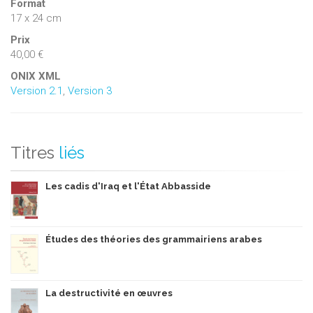
Format
17 x 24 cm
Prix
40,00 €
ONIX XML
Version 2.1
,
Version 3
Titres
liés
Les cadis d'Iraq et l'État Abbasside
Études des théories des grammairiens arabes
La destructivité en œuvres