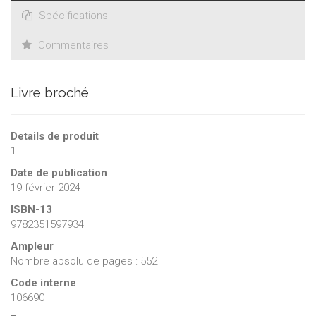
Spécifications
نبراس شحيّد مختصّ في الفلسفة الأوروبيّة المعاصرة وباحث في
المعهد الفرنسيّ للشرق الأدنى في بيروت.
Commentaires
جيّوم دفو باحث في الفلسفة الإسلاميّة. يعمل حاليًّا على مشروع بحثٍ
بعنوان «الإسلام والإيمان في سلوك الحيوان».
Livre broché
Details de produit
1
Date de publication
19 février 2024
ISBN-13
9782351597934
Ampleur
Nombre absolu de pages : 552
Code interne
106690