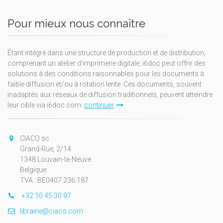
Pour mieux nous connaître
Étant intégré dans une structure de production et de distribution,
comprenant un atelier d'imprimerie digitale, i6doc peut offrir des
solutions à des conditions raisonnables pour les documents à
faible diffusion et/ou à rotation lente. Ces documents, souvent
inadaptés aux réseaux de diffusion traditionnels, peuvent atteindre
leur cible via i6doc.com.
continuer
CIACO sc
Grand-Rue, 2/14
1348 Louvain-la-Neuve
Belgique
TVA : BE0407.236.187
+32 10 45 30 97
librairie@ciaco.com