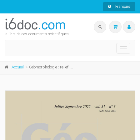
Français
la librairie des documents scientifiques
Toggle
navigati
Accueil
Géomorphologie : relief, processus, environnement, 2025, vol. 31, n° 3