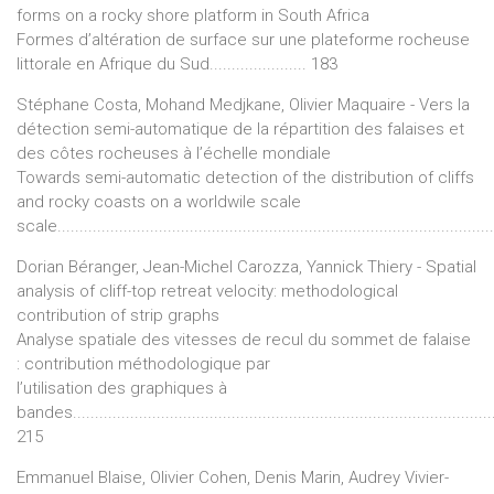
forms on a rocky shore platform in South Africa
Formes d’altération de surface sur une plateforme rocheuse
littorale en Afrique du Sud...................... 183
Stéphane Costa, Mohand Medjkane, Olivier Maquaire - Vers la
détection semi-automatique de la répartition des falaises et
des côtes rocheuses à l’échelle mondiale
Towards semi-automatic detection of the distribution of cliffs
and rocky coasts on a worldwile scale
scale..................................................................................................
Dorian Béranger, Jean-Michel Carozza, Yannick Thiery - Spatial
analysis of cliff-top retreat velocity: methodological
contribution of strip graphs
Analyse spatiale des vitesses de recul du sommet de falaise
: contribution méthodologique par
l’utilisation des graphiques à
bandes................................................................................................
215
Emmanuel Blaise, Olivier Cohen, Denis Marin, Audrey Vivier-