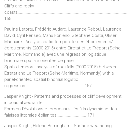
Cliffs and rocky
coasts.................................................................................................
155
Pauline Letortu, Frédéric Audard, Laurence Reboul, Laurence
David, Cyril Pensec, Manu Fonléno, Stéphane Costa, Olivier
Maquaire - Analyse spatio-temporelle des éboulements/
écroulements (2000-2015) entre Etretat et Le Tréport (Seine-
Maritime, Normandie) avec une régression logistique
binomiale spatiale orientée de panel
Spatio-temporal analysis of rockfalls (2000-2015) between
Etretat and Le Tréport (Seine-Maritime, Normandy) with a
panel-oriented spatial binomial logistic
regression................................................... 157
Jasper Knight - Patterns and processes of cliff development
in coastal aeolianite
Formes d'évolutions et processus liés à la dynamique des
falaises littorales éolianites.......................... 171
Jasper Knight, Helene Burningham - Surface weathering