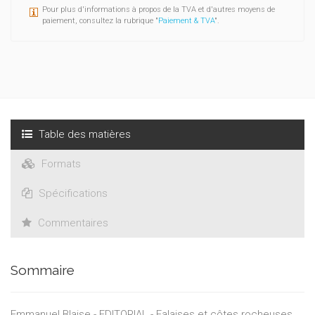
Pour plus d'informations à propos de la TVA et d'autres moyens de
paiement, consultez la rubrique "
Paiement & TVA
".
Table des matières
Formats
Spécifications
Commentaires
Sommaire
Emmanuel Blaise - EDITORIAL - Falaises et côtes rocheuses