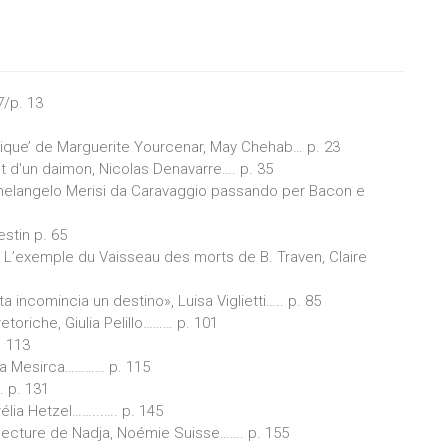
7/p. 13
1
ogique’ de Marguerite Yourcenar, May Chehab… p. 23
 d'un daimon, Nicolas Denavarre…. p. 35
chelangelo Merisi da Caravaggio passando per Bacon e
stin p. 65
 L’exemple du Vaisseau des morts de B. Traven, Claire
 incomincia un destino», Luisa Viglietti….. p. 85
etoriche, Giulia Pelillo……… p. 101
. 113
rita Mesirca………… p. 115
… p. 131
élia Hetzel……...…. p. 145
relecture de Nadja, Noémie Suisse……. p. 155