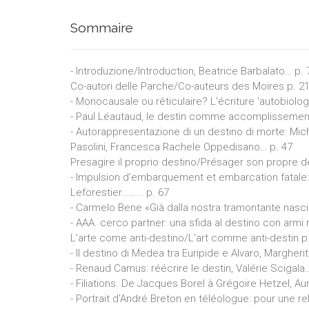
Sommaire
- Introduzione/Introduction, Beatrice Barbalato… p. 
Co-autori delle Parche/Co-auteurs des Moires p. 2
- Monocausale ou réticulaire? L'écriture 'autobiol
- Paul Léautaud, le destin comme accomplissement
- Autorappresentazione di un destino di morte: Mi
Pasolini, Francesca Rachele Oppedisano… p. 47
Presagire il proprio destino/Présager son propre de
- Impulsion d’embarquement et embarcation fatale:
Leforestier……... p. 67
- Carmelo Bene «Già dalla nostra tramontante nascita
- AAA. cerco partner: una sfida al destino con armi r
L’arte come anti-destino/L’art comme anti-destin p
- Il destino di Medea tra Euripide e Alvaro, Marghe
- Renaud Camus: réécrire le destin, Valérie Scigala
- Filiations. De Jacques Borel à Grégoire Hetzel, Aur
- Portrait d'André Breton en téléologue: pour une 