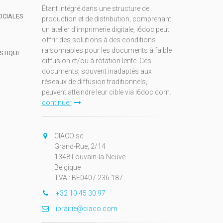
Étant intégré dans une structure de
OCIALES
production et de distribution, comprenant
un atelier d'imprimerie digitale, i6doc peut
offrir des solutions à des conditions
raisonnables pour les documents à faible
ISTIQUE
diffusion et/ou à rotation lente. Ces
documents, souvent inadaptés aux
réseaux de diffusion traditionnels,
peuvent atteindre leur cible via i6doc.com.
continuer
CIACO sc
Grand-Rue, 2/14
1348 Louvain-la-Neuve
Belgique
TVA : BE0407.236.187
+32 10 45 30 97
librairie@ciaco.com