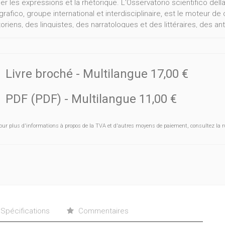
er les expressions et la rhétorique. L'Osservatorio scientifico della
rafico, groupe international et interdisciplinaire, est le moteur de
toriens, des linguistes, des narratologues et des littéraires, des 
bordés sont les arts de la scène, le récit et la correspondance, le 
ide financière du Fonds national de la recherche scientifique (Belg
Livre broché
- Multilangue
17,00 €
PDF (PDF)
- Multilangue
11,00 €
our plus d'informations à propos de la TVA et d'autres moyens de paiement, consultez la r
Spécifications
Commentaires