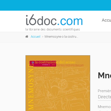
Accu
la librairie des documents scientifiques
Accueil
Mnemosyne o la costruzione del senso n°4 - 2011
Mne
Premièr
Directe
Mnemosy