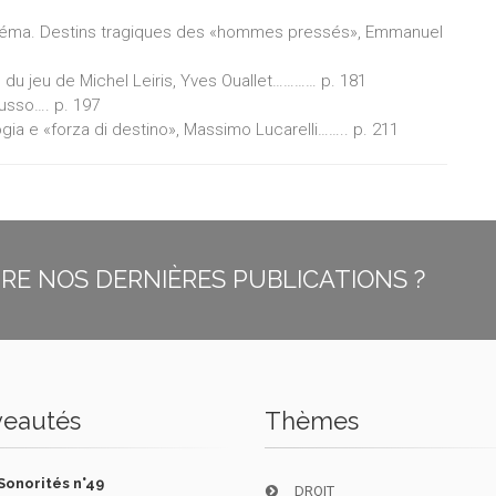
 cinéma. Destins tragiques des «hommes pressés», Emmanuel
e du jeu de Michel Leiris, Yves Ouallet………… p. 181
Russo…. p. 197
ogia e «forza di destino», Massimo Lucarelli…….. p. 211
E NOS DERNIÈRES PUBLICATIONS ?
eautés
Thèmes
Sonorités n°49
DROIT