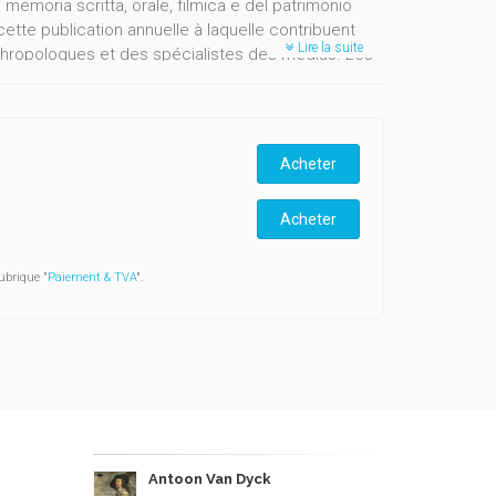
 memoria scritta, orale, filmica e del patrimonio
 cette publication annuelle à laquelle contribuent
Lire la suite
anthropologues et des spécialistes des médias. Les
patrimoine matériel, les savoir-faire. Revue publiée
ique).
Acheter
Acheter
ubrique "
Paiement & TVA
".
Antoon Van Dyck