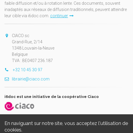
faible diffusion et/ou à rotation lente. Ces documents, souvent
inadaptés aux réseaux de diffusion traditionnels, peuvent atteindre
leur cible via i6doc.com.
continuer
CIACO sc
Grand-Rue, 2/14
1348 Louvain-la-Neuve
Belgique
TVA : BE0407.236.187
+32 10 45 30 97
librairie@ciaco.com
i6doc est une initiative de la coopérative Ciaco
En naviguant sur notre site, vous acceptez l'utilisation de
cookies.