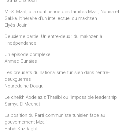
Fatma Chalfouh
M.-S. Mzali, à la confluence des familles Mzali, Nouira et
Sakka. Itinéraire d’un intellectuel du makhzen
Elyès Jouini
Deuxième partie. Un entre-deux : du makhzen à
l’indépendance
Un épisode complexe
Ahmed Ounaïes
Les creusets du nationalisme tunisien dans l’entre-
deuxguerres
Noureddine Dougui
Le cheikh Abdelaziz Thaâlbi ou l’impossible leadership
Samya El Mechat
La position du Parti communiste tunisien face au
gouvernement Mzali
Habib Kazdaghli