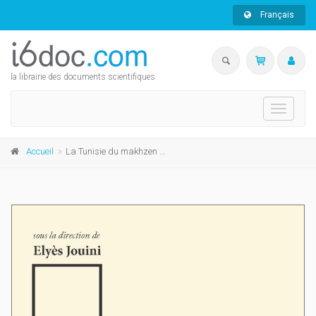
Français
la librairie des documents scientifiques
Toggle
navigati
Accueil
La Tunisie du makhzen à l'État national