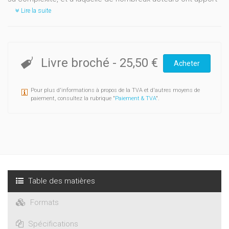
Lire la suite
Livre broché
-
25,50 €
Acheter
Pour plus d'informations à propos de la TVA et d'autres moyens de
paiement, consultez la rubrique "
Paiement & TVA
".
Table des matières
Formats
Spécifications