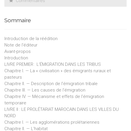
Commentaires
France, fondateur et directeur du Centre des hautes études
d'administration musulmane.
Sommaire
Introduction de la réédition
Note de l'éditeur
Avant-propos
Introduction
LIVRE PREMIER : L'ÉMIGRATION DANS LES TRIBUS
Chapitre I. — La « civilisation » des émigrants ruraux et
pasteurs
Chapitre II. — Description de l’émigration tribale
Chapitre III. — Les causes de l’émigration
Chapitre IV. — Mécanisme et effets de l’émigration
temporaire
LIVRE II : LE PROLÉTARIAT MAROCAIN DANS LES VILLES DU
NORD
Chapitre I. — Les agglomérations prolétariennes
Chapitre II. — L’habitat