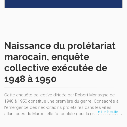
Naissance du prolétariat
marocain, enquête
collective exécutée de
1948 à 1950
Cette enquête collective dirigée par Robert Montagne de
1948 à 1950 constitue une première du genre. Consacrée à
l'émergence des néo-citadins prolétaires dans les villes
Lire la suite
atlantiques du Maroc, elle fut publiée pour la première fois en
1951 dans un numéro des Cahiers de l’Afrique et l’Asie.
Cette réédition est augmentée d’une introduction de Daniel