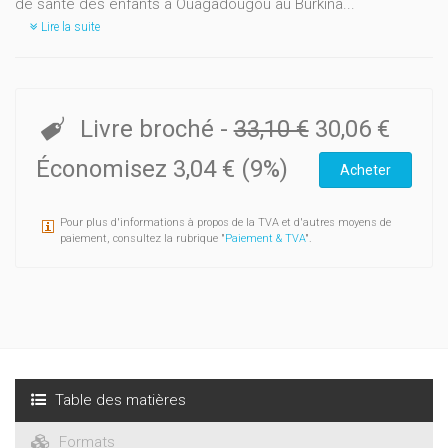
de santé des enfants à Ouagadougou au Burkina...
Lire la suite
Livre broché
-
33,10 €
30,06 €
Économisez 3,04 € (9%)
Acheter
Pour plus d'informations à propos de la TVA et d'autres moyens de
paiement, consultez la rubrique "
Paiement & TVA
".
Table des matières
Formats