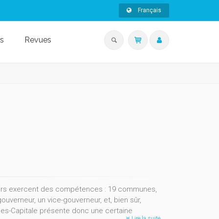
Français
s
Revues
uvoirs exercent des compétences : 19 communes,
erneur, un vice-gouverneur, et, bien sûr,
les-Capitale présente donc une certaine
Lire la suite