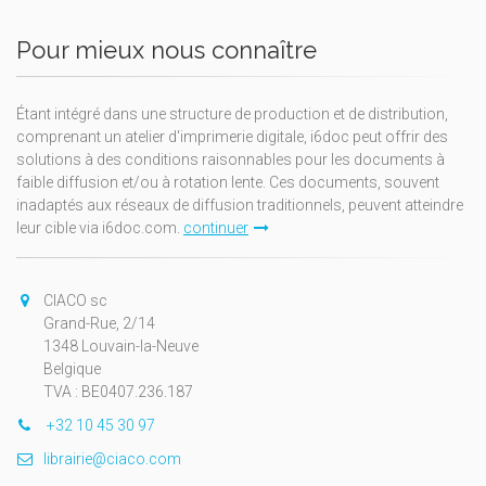
Pour mieux nous connaître
Étant intégré dans une structure de production et de distribution,
comprenant un atelier d'imprimerie digitale, i6doc peut offrir des
solutions à des conditions raisonnables pour les documents à
faible diffusion et/ou à rotation lente. Ces documents, souvent
inadaptés aux réseaux de diffusion traditionnels, peuvent atteindre
leur cible via i6doc.com.
continuer
CIACO sc
Grand-Rue, 2/14
1348 Louvain-la-Neuve
Belgique
TVA : BE0407.236.187
+32 10 45 30 97
librairie@ciaco.com