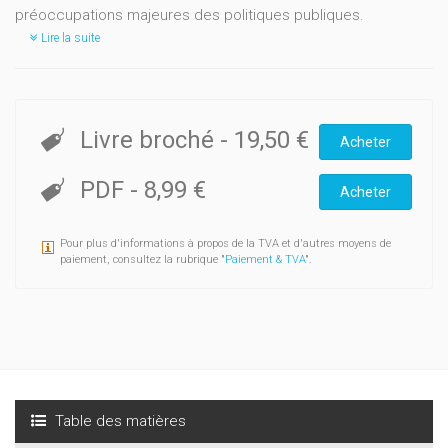
préoccupations majeures des politiques publiques.
Lire la suite
Livre broché
-
19,50 €
Acheter
PDF
-
8,99 €
Acheter
Pour plus d'informations à propos de la TVA et d'autres moyens de
paiement, consultez la rubrique "
Paiement & TVA
".
Table des matières