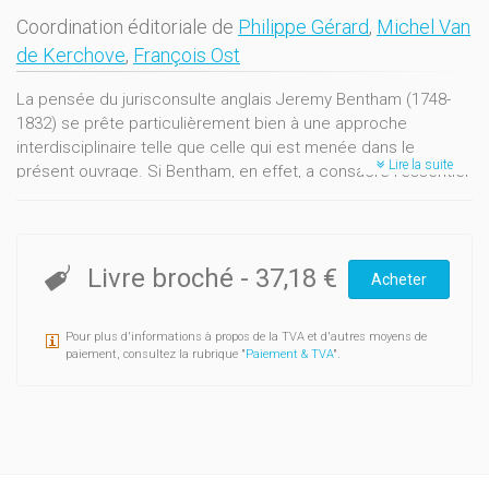
Coordination éditoriale de
Philippe Gérard
,
Michel Van
de Kerchove
,
François Ost
La pensée du jurisconsulte anglais Jeremy Bentham (1748-
1832) se prête particulièrement bien à une approche
interdisciplinaire telle que celle qui est menée dans le
Lire la suite
présent ouvrage. Si Bentham, en effet, a consacré l'essentiel
de ses travaux à des projets de réforme de la société
anglaise de son temps par le biais de la codification des lois,
il n'a cessé d'enrichir cette réflexion par des emprunts faits à
d'autres disciplines, dans lesquelles il était également passé
Livre broché
-
37,18 €
Acheter
maître, telles la morale, la psychologie, la logique, la théorie
du langage, l'économie ou la politique.
Pour plus d'informations à propos de la TVA et d'autres moyens de
Cette pensée, à la fois plurielle et ambiguë (est-elle
paiement, consultez la rubrique "
Paiement & TVA
".
conservatrice, réformiste, révolutionnaire ou utopique ? est-
elle descriptive, explicative ou normative ?), révèle aujourd'hui
son étonnante actualité. Il est peu de thèmes juridiques
contemporains qui ne trouvent en effet leur place dans
l'œuvre de Bentham : ainsi les questions de l'utilité, de la
balance des intérêts, de la constitution d'une science du