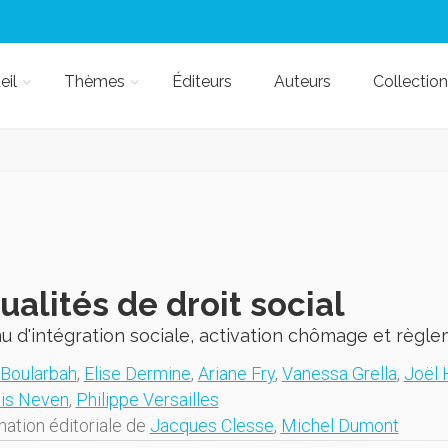
eil
Thèmes
Éditeurs
Auteurs
Collection
ualités de droit social
 d'intégration sociale, activation chômage et règle
Boularbah
,
Elise Dermine
,
Ariane Fry
,
Vanessa Grella
,
Joël 
is Neven
,
Philippe Versailles
nation éditoriale de
Jacques Clesse
,
Michel Dumont