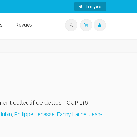
Français
s
Revues
ment collectif de dettes - CUP 116
Hubin
,
Philippe Jehasse
,
Fanny Laune
,
Jean-