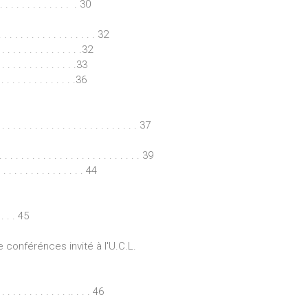
 . . . . . . . . . . . . 30
 . . . . . . . . . . . . . 32
 . . . . . . . . . . . . .32
. . . . . . . . . . . . .33
. . . . . . . . . . . . .36
 . . . . . . . . . . . . . . . . . . . . . . . 37
 . . . . . . . . . . . . . . . . . . . . . . . . 39
 . . . . . . . . . . . . . . . 44
. . . 45
e conférénces invité à l'U.C.L.
. . . . . . . . . . . . .. . . . 46