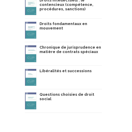
Droits intellectuels : le
contencieux (compétence,
procédures, sanctions)
re des biens de la personne bénéficiant d’un
Droits fondamentaux en
mouvement
autres procédures de protection de la personne, des
Chronique de jurisprudence en
ent avec la protection des créanciers ou des
matière de contrats spéciaux
 avenir surtout en cette période de crise.
Libéralités et successions
Questions choisies de droit
social