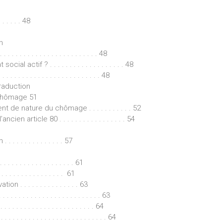
. . . . 48
n
 . . . . . . . . . . . . . . . . . . . . . . 48
 actif ? . . . . . . . . . . . . . . . . . . . 48
 . . . . . . . . . . . . . . . . . . . . . . . . 48
traduction
e chômage 51
de nature du chômage . . . . . . . . . . . 52
article 80 . . . . . . . . . . . . . . . . . 54
 . . . . . . . . . . . 57
 . . . . . . . . . . . . . . 61
. . . . . . . . . . . . . . . 61
. . . . . . . . . . . . . . . 63
. . . . . . . . . . . . . . . . . . . . . . . . 63
 . . . . . . . . . . . . . . . . . . . . 64
 . . . . . . . . . . . . . . . . . . . . . . . . 64