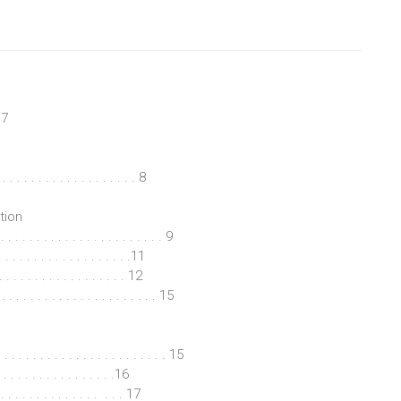
me ou encore le médiateur de dettes.
re question complexe est celle de la vente mobilière ou immobiliè
nt collectif de dettes.
 7
a difficile articulation du règlement collectif de dettes avec les 
et des biens, tant du médié que de sa famille, mais aussi, notamm
s d’actes délinquants, clôture l’examen de ce sujet appelé à un bel
 . . . . . . . . . . . . . . . . . . 8
tion
 . . . . . . . . . . . . . . . . . . . . 9
. . . . . . . . . . . . . . .11
 . . . . . . . . . . . . . . . 12
. . . . . . . . . . . . . . . . . . 15
 . . . . . . . . . . . . . . . . . . . . . 15
. . . . . . . . . . . . . .16
. . . . . . . . . . . . . . . . 17