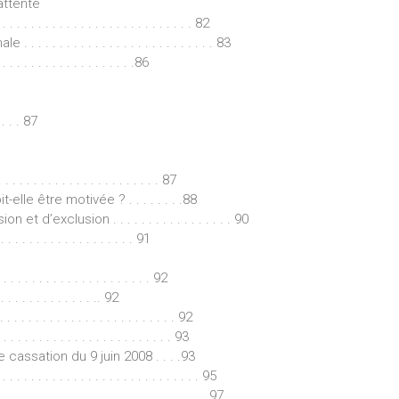
attente
. . . . . . . . . . . . . . . . . . . . . . . 82
. . . . . . . . . . . . . . . . . . . . . . . 83
 . . . . . . . . . . . . . .86
. . . 87
. . . . . . . . . . . . . . . . . . . . 87
lle être motivée ? . . . . . . . .88
’exclusion . . . . . . . . . . . . . . . . . 90
 . . . . . . . . . . . . . . 91
. . . . . . . . . . . . . . . . . . 92
 . . . . . . . . . . .. 92
 . . . . . . . . . . . . . . . . . . . . . 92
 . . . . . . . . . . . . . . . . . . . . . 93
 cassation du 9 juin 2008 . . . .93
. . . . . . . . . . . . . . . . . . . . . . . 95
. . . . . . . . . . . . . . . . . . . . . . . . . 97