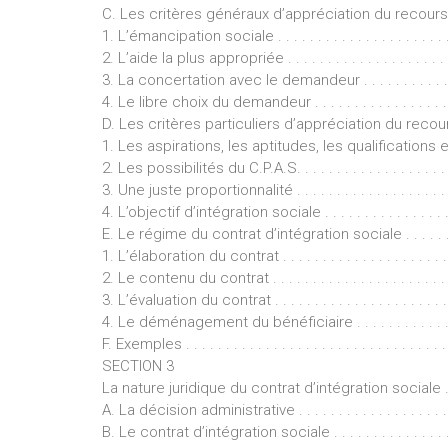
C. Les critères généraux d’appréciation du recours au 
1. L’émancipation sociale . . . . . . . . . . . . . . . . . . . . . . . . 
2. L’aide la plus appropriée . . . . . . . . . . . . . . . . . . . . . . .
3. La concertation avec le demandeur . . . . . . . . . . . . . . . 
4. Le libre choix du demandeur . . . . . . . . . . . . . . . . . . . . 
D. Les critères particuliers d’appréciation du recour
1. Les aspirations, les aptitudes, les qualifications et les
2. Les possibilités du C.P.A.S. . . . . . . . . . . . . . . . . . . . . .
3. Une juste proportionnalité . . . . . . . . . . . . . . . . . . . . . .
4. L’objectif d’intégration sociale . . . . . . . . . . . . . . . . . . .
E. Le régime du contrat d’intégration sociale . . . . . . . . .
1. L’élaboration du contrat . . . . . . . . . . . . . . . . . . . . . . . 
2. Le contenu du contrat . . . . . . . . . . . . . . . . . . . . . . . . .
3. L’évaluation du contrat . . . . . . . . . . . . . . . . . . . . . . . . 
4. Le déménagement du bénéficiaire . . . . . . . . . . . . . . . . 
F. Exemples . . . . . . . . . . . . . . . . . . . . . . . . . . . . . . . . . 
SECTION 3
La nature juridique du contrat d’intégration sociale . . . . .
A. La décision administrative . . . . . . . . . . . . . . . . . . . . .
B. Le contrat d’intégration sociale . . . . . . . . . . . . . . . . . 