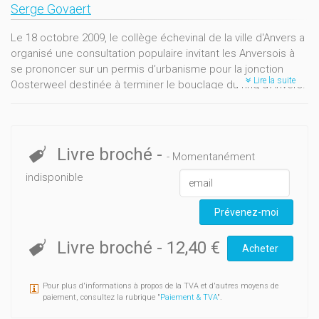
Serge Govaert
Le 18 octobre 2009, le collège échevinal de la ville d'Anvers a
organisé une consultation populaire invitant les Anversois à
se prononcer sur un permis d’urbanisme pour la jonction
Lire la suite
Oosterweel destinée à terminer le bouclage du ring d’Anvers.
C’est le « non » qui l’a emporté, à près de 60 %. Cette
consultation populaire fut l’un des moments-clés d’un
processus de décision qui a déjà duré près de douze ans et
n’est pas encore clos. Différentes phases se sont succédé
Livre broché
-
- Momentanément
au gré des rapports de force politiques et économiques. Le
indisponible
dossier Oosterweel présente un intérêt qui transcende
largement son ancrage local et ses aspects techniques. Il
touche en particulier aux questions relatives aux modes de
Prévenez-moi
participation à la décision politique, aux relations entre les
pouvoirs publics et le secteur privé, et aux rapports centre-
Livre broché
-
12,40 €
Acheter
périphérie dans le contexte flamand.Serge Govaert aborde le
dossier Oosterweel principalement sous l’angle de la
Pour plus d'informations à propos de la TVA et d'autres moyens de
participation à la décision politique. Après un exposé des
paiement, consultez la rubrique "
Paiement & TVA
".
faits et des points de conflit, il aborde successivement le