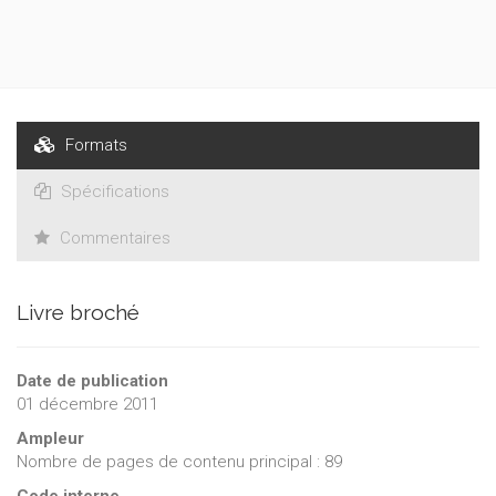
contrôle parlementaire, les questions liées à la participation
citoyenne dans le cadre notamment des travaux
d’infrastructure et des projets d’aménagement spatial, la
procédure référendaire, et enfin le rôle des partis et des
groupes de pression ou d’action.
Formats
Spécifications
Commentaires
Livre broché
Date de publication
01 décembre 2011
Ampleur
Nombre de pages de contenu principal : 89
Code interne