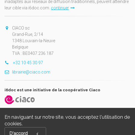
inadaptés aux réseaux de diffusion traditionnels, peuvent atteindre
leur cible via i6doc.com.
continuer
CIACO sc
Grand-Rue, 2/14
1348 Louvain-la-Neuve
Belgique
TVA : BE0407.236.187
+32 10 45 30 97
librairie@ciaco.com
i6doc est une initiative de la coopérative Ciaco
En naviguant sur notre site, vous acceptez l'utilisation de
cookies.
Copyright © 2026, i6doc. Powered by
GiantChair
. All Rights
D'accord