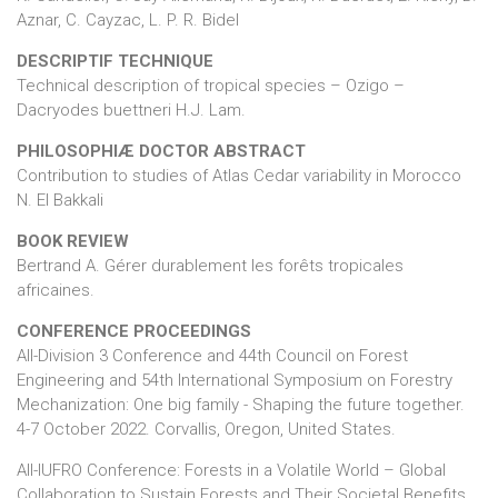
Aznar, C. Cayzac, L. P. R. Bidel
DESCRIPTIF TECHNIQUE
Technical description of tropical species – Ozigo –
Dacryodes buettneri H.J. Lam.
PHILOSOPHIÆ DOCTOR ABSTRACT
Contribution to studies of Atlas Cedar variability in Morocco
N. El Bakkali
BOOK REVIEW
Bertrand A. Gérer durablement les forêts tropicales
africaines.
CONFERENCE PROCEEDINGS
All-Division 3 Conference and 44th Council on Forest
Engineering and 54th International Symposium on Forestry
Mechanization: One big family - Shaping the future together.
4-7 October 2022. Corvallis, Oregon, United States.
All-IUFRO Conference: Forests in a Volatile World – Global
Collaboration to Sustain Forests and Their Societal Benefits.