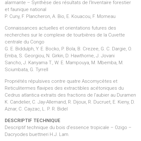
alarmante – Synthèse des résultats de l’Inventaire forestier
et faunique national
P. Cuny, F. Plancheron, A. Bio, E. Kouacou, F. Morneau
Connaissances actuelles et orientations futures des
recherches sur le complexe de tourbières de la Cuvette
centrale du Congo
G. E. Biddulph, Y. E. Bocko, P. Bola, B. Crezee, G. C. Dargie, O.
Emba, S. Georgiou, N. Girkin, D. Hawthorne, J. Jovani
Sancho, J. Kanyama T., W. E. Mampouya, M. Mbemba, M.
Sciumbata, G. Tyrrell
Propriétés répulsives contre quatre Ascomycètes et
Reticulitermes flavipes des extractibles acétoniques du
Cedrus atlantica extraits des fractions de l'aubier au Duramen
K. Candelier, C. Jay-Allemand, R. Dijoux, R. Ducruet, E. Kieny, D.
Aznar, C. Cayzac, L. P. R. Bidel
DESCRIPTIF TECHNIQUE
Descriptif technique du bois d'essence tropicale – Ozigo –
Dacryodes buettneri H.J. Lam.