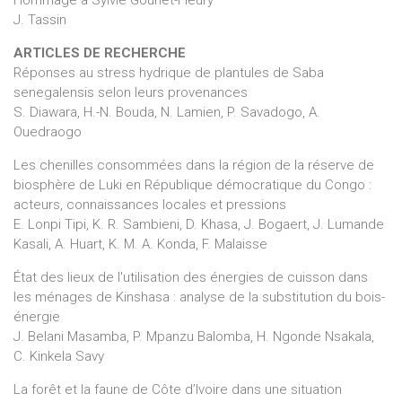
Hommage à Sylvie Gourlet-Fleury
J. Tassin
ARTICLES DE RECHERCHE
Réponses au stress hydrique de plantules de Saba
senegalensis selon leurs provenances
S. Diawara, H.-N. Bouda, N. Lamien, P. Savadogo, A.
Ouedraogo
Les chenilles consommées dans la région de la réserve de
biosphère de Luki en République démocratique du Congo :
acteurs, connaissances locales et pressions
E. Lonpi Tipi, K. R. Sambieni, D. Khasa, J. Bogaert, J. Lumande
Kasali, A. Huart, K. M. A. Konda, F. Malaisse
État des lieux de l'utilisation des énergies de cuisson dans
les ménages de Kinshasa : analyse de la substitution du bois-
énergie
J. Belani Masamba, P. Mpanzu Balomba, H. Ngonde Nsakala,
C. Kinkela Savy
La forêt et la faune de Côte d’Ivoire dans une situation