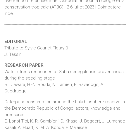
59e Rencontre annuelle de l’Association pour la biologie et la
conservation tropicale (ATBC) | 2-6 juillet 2023 | Coimbatore,
Inde.
--------------------------------------------------------------------------------------------------------
------------------------------------
EDITORIAL
Tribute to Sylvie Gourlet-Fleury 3
J. Tassin
RESEARCH PAPER
Water stress responses of Saba senegalensis provenances
during the seedling stage
S. Diawara, H.-N. Bouda, N. Lamien, P. Savadogo, A.
Ouedraogo
Caterpillar consumption around the Luki biosphere reserve in
the Democratic Republic of Congo: actors, knowledge and
pressures
E. Lonpi Tipi, K. R. Sambieni, D. Khasa, J. Bogaert, J. Lumande
Kasali, A. Huart, K. M. A. Konda, F. Malaisse