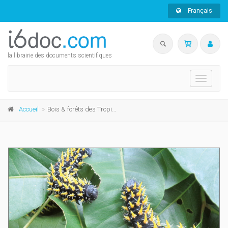
Français
la librairie des documents scientifiques
Toggle
navigati
Accueil
Bois & forêts des Tropiques n°355