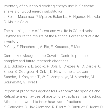
Inventory of household cooking energy use in Kinshasa:
analysis of wood energy substitution
J. Belani Masamba, P. Mpanzu Balomba, H. Ngonde Nsakala,
C. Kinkela Savy
The alarming state of forest and wildlife in Côte d'Ivoire
- synthesis of the results of the National Forest and Wildlife
Inventory
P. Cuny, F. Plancheron, A. Bio, E. Kouacou, F. Morneau
Current knowledge on the Cuvette Centrale peatland
complex and future research directions
G. E. Biddulph, Y. E. Bocko, P. Bola, B. Crezee, G. C. Dargie, O.
Emba, S. Georgiou, N. Girkin, D. Hawthorne, J. Jovani
Sancho, J. Kanyama T., W. E. Mampouya, M. Mbemba, M.
Sciumbata, G. Tyrrell
Repellent properties against four Ascomycota species and
Reticulitermes flavipes of acetonic extractives from Cedrus
Atlantica sapwood to inner heartwood fractions
K. Candelier, C. Jay-Allemand, R. Dijoux, R. Ducruet, E. Kieny, D.