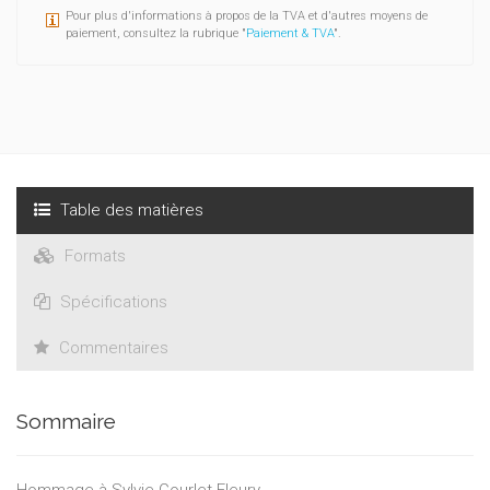
Pour plus d'informations à propos de la TVA et d'autres moyens de
paiement, consultez la rubrique "
Paiement & TVA
".
Table des matières
Formats
Spécifications
Commentaires
Sommaire