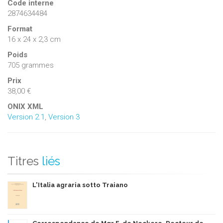
Code interne
2874634484
Format
16 x 24 x 2,3 cm
Poids
705 grammes
Prix
38,00 €
ONIX XML
Version 2.1
,
Version 3
Titres
liés
L'Italia agraria sotto Traiano