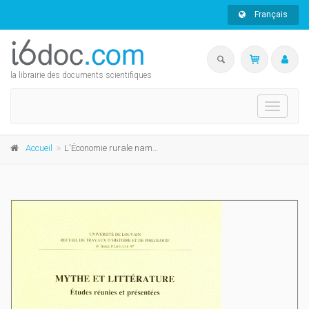
Français
la librairie des documents scientifiques
Toggle
navigati
Accueil
L'Économie rurale namuroise au bas Moyen Âge. Tome III : Les hommes - Le commun