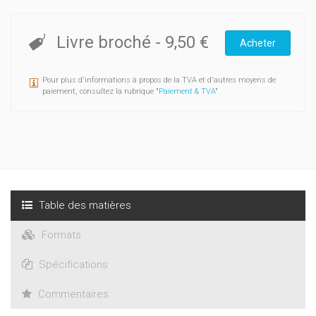
Livre broché
-
9,50 €
Acheter
Pour plus d'informations à propos de la TVA et d'autres moyens de
paiement, consultez la rubrique "
Paiement & TVA
".
Table des matières
Formats
Spécifications
Commentaires