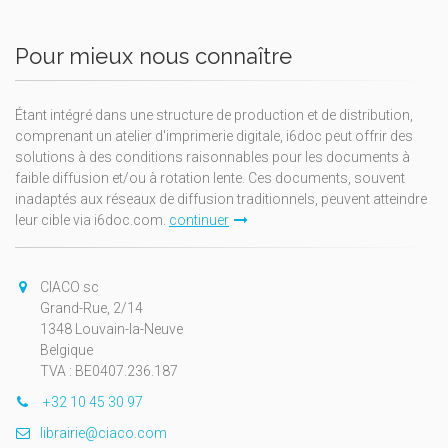
Pour mieux nous connaître
Étant intégré dans une structure de production et de distribution,
comprenant un atelier d'imprimerie digitale, i6doc peut offrir des
solutions à des conditions raisonnables pour les documents à
faible diffusion et/ou à rotation lente. Ces documents, souvent
inadaptés aux réseaux de diffusion traditionnels, peuvent atteindre
leur cible via i6doc.com.
continuer
CIACO sc
Grand-Rue, 2/14
1348 Louvain-la-Neuve
Belgique
TVA : BE0407.236.187
+32 10 45 30 97
librairie@ciaco.com