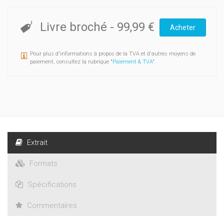
Livre broché
-
99,99 €
Acheter
Pour plus d'informations à propos de la TVA et d'autres moyens de
paiement, consultez la rubrique "
Paiement & TVA
".
Extrait
Formats
Spécifications
Commentaires