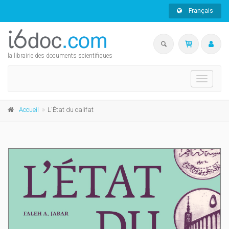
Français
la librairie des documents scientifiques
Toggle
navigati
Accueil
L'État du califat