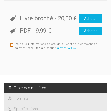
Livre broché
-
20,00 €
Acheter
PDF
-
9,99 €
Acheter
Pour plus d'informations à propos de la TVA et d'autres moyens de
paiement, consultez la rubrique "
Paiement & TVA
".
Table des matières
Formats
Spécifications