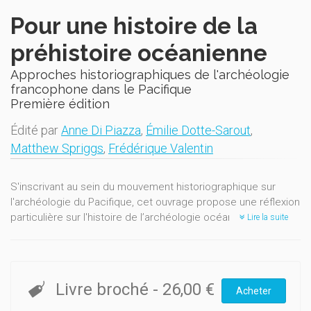
Pour une histoire de la
préhistoire océanienne
Approches historiographiques de l'archéologie
francophone dans le Pacifique
Première édition
Édité par
Anne Di Piazza
,
Émilie Dotte-Sarout
,
Matthew Spriggs
,
Frédérique Valentin
S'inscrivant au sein du mouvement historiographique sur
l'archéologie du Pacifique, cet ouvrage propose une réflexion
particulière sur l'histoire de l’archéologie océanienne
Lire la suite
francophone, qu’elle soit française, belge ou relative aux
archipels francophones du Pacifique. 13 contributions
croisent les diverses perspectives d’archéologues,
d’historiens, d’anthropologues, de conservateurs et
Livre broché
-
26,00 €
Acheter
d’écrivains. Les auteur.e.s interrogent le contexte
épistémologique, les acteurs, les pratiques et les institutions