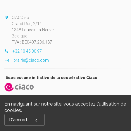
CIACO sc
Grand-Rue, 2/14
1348 Louvain-la-Neuve
Belgique
TVA : BE0407.236.187
+32 10 45 30 97
librairie@ciaco.com
i6doc est une initiative de la coopérative Ciaco
En naviguant sur notre site, vous acceptez l'utilisation de
cookies.
Copyright © 2026, i6doc. Powered by
GiantChair
. All Rights
D'accord
Reserved