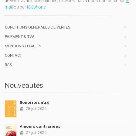
de vos travaux scientifiques, n'hésitez pas à nous contacter par
e-
mail
ou par
téléphone
.
CONDITIONS GÉNÉRALES DE VENTES
PAIEMENT & TVA
MENTIONS LÉGALES
CONTACT
RSS
Nouveautés
Sonorités n°49
28 juil. 2026
Amours contrariées
27 juil. 2026