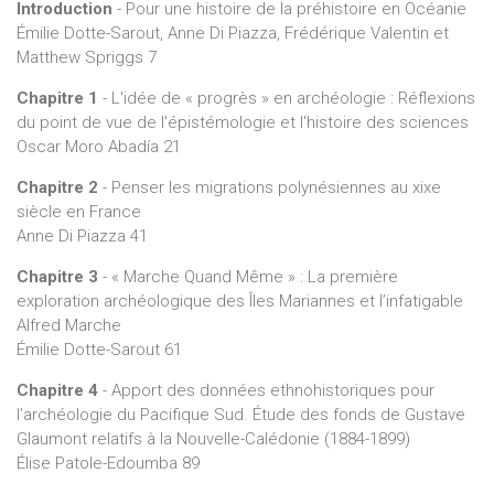
Introduction
- Pour une histoire de la préhistoire en Océanie
l’intérêt d’appliquer un regard critique et historiquement
Émilie Dotte-Sarout, Anne Di Piazza, Frédérique Valentin et
informé sur notre propre passé disciplinaire. Elles permettent
Matthew Spriggs 7
à chacun de questionner l’héritage intellectuel, sociopolitique
et même idéologique et personnel porté plus ou moins
Chapitre 1
- L'idée de « progrès » en archéologie : Réflexions
consciemment par nos travaux, qui à leur tour participent à la
du point de vue de l'épistémologie et l'histoire des sciences
circulation et à la transmission des savoirs et des pratiques.
Oscar Moro Abadía 21
Ces questions de représentation touchent aussi à l’utilisation
Chapitre 2
- Penser les migrations polynésiennes au xixe
et l’intégration des récits archéologiques dans les discours
siècle en France
nationalistes, colonialistes ou post-colonialistes et
Anne Di Piazza 41
identitaires. Elles évoquent enfin la responsabilité que la
science et les scientifiques peuvent endosser dans la
Chapitre 3
- « Marche Quand Même » : La première
diffusion et la clarification de certaines idées et
exploration archéologique des Îles Mariannes et l’infatigable
connaissances.
Alfred Marche
Émilie Dotte-Sarout 61
Chapitre 4
- Apport des données ethnohistoriques pour
l’archéologie du Pacifique Sud. Étude des fonds de Gustave
Glaumont relatifs à la Nouvelle-Calédonie (1884-1899)
Élise Patole-Edoumba 89