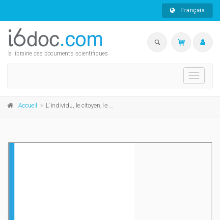
Français
la librairie des documents scientifiques
Toggle
navigati
Accueil
L'individu, le citoyen, le croyant