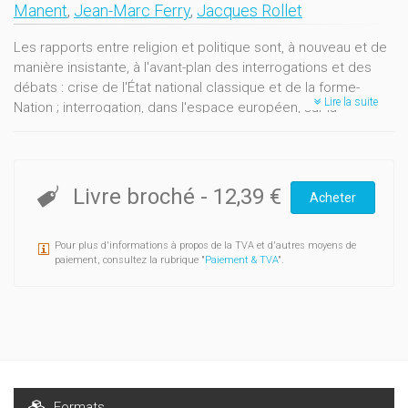
Manent
,
Jean-Marc Ferry
,
Jacques Rollet
Les rapports entre religion et politique sont, à nouveau et de
manière insistante, à l'avant-plan des interrogations et des
débats : crise de l'État national classique et de la forme-
Lire la suite
Nation ; interrogation, dans l'espace européen, sur la
plausibilité d'une identité postnationale et la construction
d'une nouvelle culture politique reconnaissant, à certaines
conditions, la légitimité publique des traditions religieuses
dans leur teneur éthique ; revendications culturelles et
Livre broché
-
12,39 €
Acheter
identitaires des minorités... Autant de phénomènes qui
désignent l'émergence d'un nouveau champ politique : celui
Pour plus d'informations à propos de la TVA et d'autres moyens de
de la socialisation des individus en régime de modernité
paiement, consultez la rubrique "
Paiement & TVA
".
avancée. C'est à ce champ nouveau que sont confrontés
mouvements religieux et grandes traditions religieuses. Le
propos de la session théologique 1992 de l'École des
sciences philosophiques et religieuses des F.U.S.L., dont les
contributions sont reprises dans le présent volume, est
d'alimenter le dossier du nouveau rapport théologico-
politique qui se cherche en ordonnant des points de vue
Formats