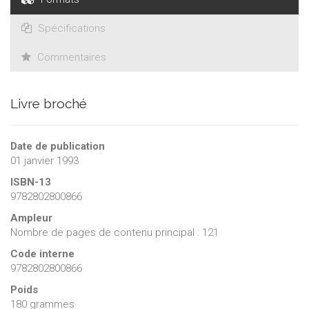
divers - et parfois divergents - autour de la triade : individu-
citoyen-croyant, sans oublier, d'un point de vue catholique, le
Spécifications
pôle collectif et communautaire qu'est l'Église, avec ses
héritages et ses interrogations.
Commentaires
Livre broché
Date de publication
01 janvier 1993
ISBN-13
9782802800866
Ampleur
Nombre de pages de contenu principal : 121
Code interne
9782802800866
Poids
180 grammes