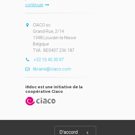
continuer
CIACO sc
Grand-Rue, 2/14
1348 Louvain-la-Neuve
Belgique
TVA : BE0407.236.187
+32 10 45 30 97
librairie@ciaco.com
i6doc est une initiative de la
coopérative Ciaco
D'accord