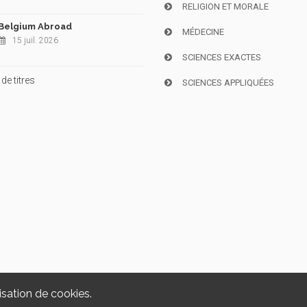
RELIGION ET MORALE
Belgium Abroad
MÉDECINE
15 juil. 2026
SCIENCES EXACTES
de titres
SCIENCES APPLIQUÉES
isation de cookies.
Copyright © 2026, i6doc. Powered by
GiantChair
. All Rights Reserved