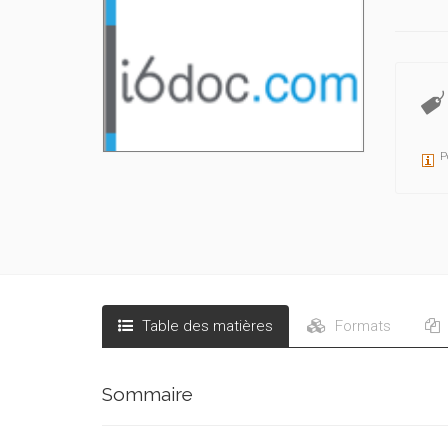
Dans une
leur in
est part
-, pour
P
Table des matières
Formats
Sommaire