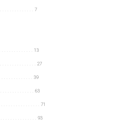
. . . . . . . . . . . . 7
. . . . . . . . . . . . 13
. . . . . . . . . . . . . 27
. . . . . . . . . . . . . 39
. . . . . . . . . . . . . 63
. . . . . . . . . . . . . 71
 . . . . . . . . . . . . 93