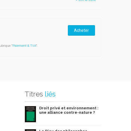
 Jubiler ou les tourments de la parole religieuse),
stions s'imposent. En outre, leur prise en charge
 le judaïsme, le catholicisme, l'islam, l'orthodoxie
laïcité.
Acheter
ubrique "
Paiement & TVA
".
Titres
liés
Droit privé et environnement :
une alliance contre-nature ?