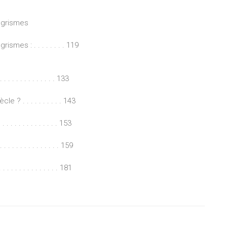
tégrismes
mes : . . . . . . . . 119
 . . . . . . . . . . . . 133
? . . . . . . . . . . 143
. . . . . . . . . . . . 153
 . . . . . . . . . . . 159
 . . . . . . . . . . . 181