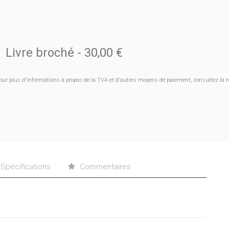
 période où, tout en parlant du «naufrage des religions» (B. Latour,
strumentalisation politique connaît une nouvelle expansion, ces que
iculièrement importante pour les religions du bassin méditerranéen -
 le(s) protestantisme(s) et pour les mouvements se réclamant de la 
Livre broché
-
30,00 €
our plus d'informations à propos de la TVA et d'autres moyens de paiement, consultez la r
Spécifications
Commentaires