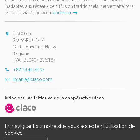
inadaptés aux réseaux de diffusion traditionnels, peuvent atteindre
leur cible via i6doc.com.
continuer
CIACO sc
Grand-Rue, 2/14
1348 Louvain-la-Neuve
Belgique
TVA : BE0407.236.187
+32 10 45 30 97
librairie@ciaco.com
i6doc est une initiative de la coopérative Ciaco
En naviguant sur notre site, vous acceptez l'utilisation de
cookies.
Copyright © 2026, i6doc. Powered by
GiantChair
. All Rights