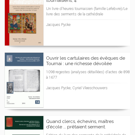
tournaisiens, 4
Un livre d'heures tournaisien (famille Lefebvre)/Le
livre des serments de la cathédrale
Jacques Pycke
Ouvrir les cartulaires des évêques de
Tournai : une richesse dévoilée
1098 regestes (analyses détaillées) d'actes de 898
à 1677
Jacques Pycke, Cyriel Vleeschouwers
Quand clercs, échevins, maîtres
d'école ... prêtaient serment.